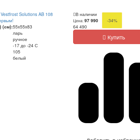
estfrost Solutions AB 108
В наличии
ервым!
97 990
-34%
Цена:
 (см):
55x55x83
64 490
ларь
Купить
ручное
-17 до -24 С
105
белый
Добавить в избранн