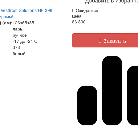
estfrost Solutions HF 396
Ожидается
ервым!
Цена:
86 800
 (см):
126x65x85
ларь
ручное
Заказать
-17 до -24 С
373
белый