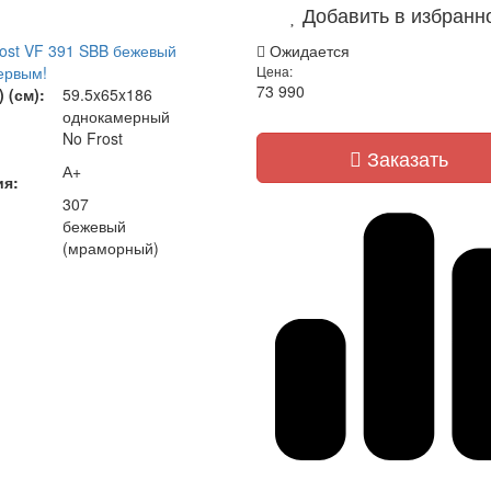
Добавить в избранн
rost VF 391 SBB бежевый
Ожидается
ервым!
Цена:
73 990
 (см):
59.5x65x186
однокамерный
No Frost
Заказать
А+
ия
:
307
бежевый
(мраморный)