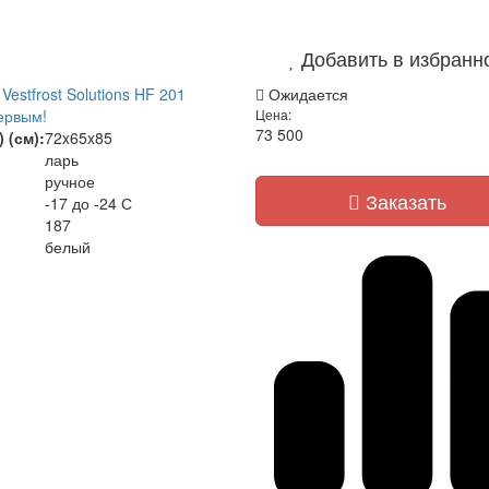
Добавить в избранн
estfrost Solutions HF 201
Ожидается
ервым!
Цена:
73 500
 (см):
72x65x85
ларь
ручное
Заказать
-17 до -24 С
187
белый