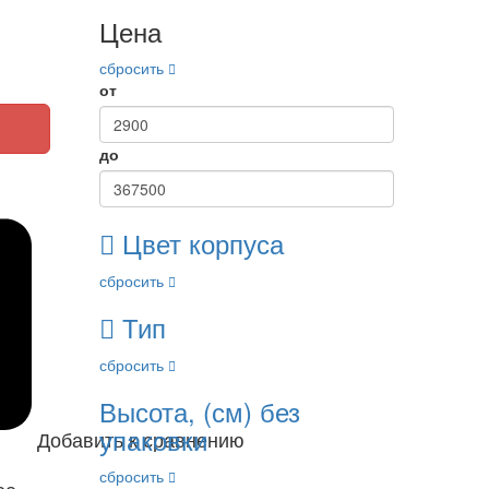
Цена
сбросить
от
до
Цвет корпуса
сбросить
Тип
сбросить
Высота, (см) без
упаковки
Добавить к сравнению
сбросить
ое