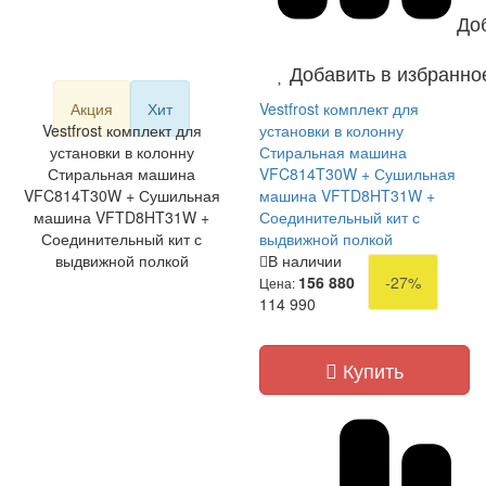
До
Добавить в избранно
Акция
Хит
Vestfrost комплект для
Vestfrost комплект для
установки в колонну
установки в колонну
Стиральная машина
Стиральная машина
VFC814T30W + Сушильная
VFC814T30W + Сушильная
машина VFTD8HT31W +
машина VFTD8HT31W +
Соединительный кит с
Соединительный кит с
выдвижной полкой
выдвижной полкой
В наличии
156 880
-27%
Цена:
114 990
Купить