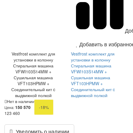
До
Добавить в избранно
Vestfrost комплект для
Vestfrost комплект для
установки в колонну
установки в колонну
Стиральная машина
Стиральная машина
VFWI103S14MW +
VFWI103S14MW +
Сушильная машина
Сушильная машина
VFT103HPMW +
VFT103HPMW +
Соединительный кит c
Соединительный кит c
выдвижной полкой
выдвижной полкой
Нет в наличии
150 570
-18%
Цена:
123 460
Уведомить о наличии