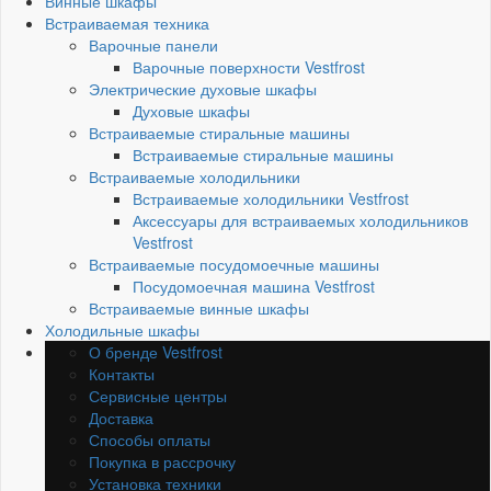
Винные шкафы
Встраиваемая техника
Варочные панели
Варочные поверхности Vestfrost
Электрические духовые шкафы
Духовые шкафы
Встраиваемые стиральные машины
Встраиваемые стиральные машины
Встраиваемые холодильники
Встраиваемые холодильники Vestfrost
Аксессуары для встраиваемых холодильников
Vestfrost
Встраиваемые посудомоечные машины
Посудомоечная машина Vestfrost
Встраиваемые винные шкафы
Холодильные шкафы
О бренде Vestfrost
Контакты
Сервисные центры
Доставка
Способы оплаты
Покупка в рассрочку
Установка техники