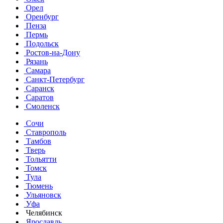
Орел
Оренбург
Пенза
Пермь
Подольск
Ростов-на-Дону
Рязань
Самара
Санкт-Петербург
Саранск
Саратов
Смоленск
Сочи
Ставрополь
Тамбов
Тверь
Тольятти
Томск
Тула
Тюмень
Ульяновск
Уфа
Челябинск
Ярославль