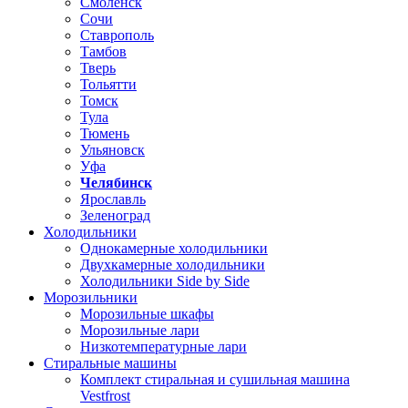
Смоленск
Сочи
Ставрополь
Тамбов
Тверь
Тольятти
Томск
Тула
Тюмень
Ульяновск
Уфа
Челябинск
Ярославль
Зеленоград
Холодильники
Однокамерные холодильники
Двухкамерные холодильники
Холодильники Side by Side
Морозильники
Морозильные шкафы
Морозильные лари
Низкотемпературные лари
Стиральные машины
Комплект стиральная и сушильная машина
Vestfrost