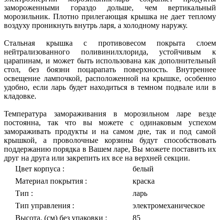
замороженными гораздо дольше, чем вертикальный
морозильник. Плотно прилегающая крышка не дает теплому
воздуху проникнуть внутрь ларя, а холодному наружу.
Стальная крышка с противовесом покрыта слоем
нейтрализованного поливинилхлорида, устойчивым к
царапинам, и может быть использована как дополнительный
стол, без боязни поцарапать поверхность. Внутреннее
освещение лампочкой, расположенной на крышке, особенно
удобно, если ларь будет находиться в темном подвале или в
кладовке.
Температура замораживания в морозильном ларе везде
постоянна, так что вы можете с одинаковым успехом
замораживать продукты и на самом дне, так и под самой
крышкой, а проволочные корзины будут способствовать
поддержанию порядка в Вашем ларе, Вы можете поставить их
друг на друга или закрепить их все на верхней секции.
Цвет корпуса
:
белый
Материал покрытия
:
краска
Тип
:
ларь
Тип управления
:
электромеханическое
Высота, (см) без упаковки
:
85