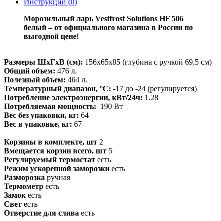
Инструкции (
0
)
Морозильный ларь Vestfrost Solutions HF 506
белый – от официального магазина в России по
выгодной цене!
Размеры ШхГхВ (см):
156х65х85 (глубина с ручкой 69,5 см)
Общий объем:
476 л.
Полезный объем:
464 л.
Температурный диапазон, °C:
-17 до -24 (регулируется)
Потребление электроэнергии, кВт/24ч:
1.28
Потребляемая мощность:
190 Вт
Вес без упаковки, кг:
64
Вес в упаковке, кг:
67
Корзины в комплекте, шт
2
Вмещается корзин всего, шт
5
Регулируемый термостат
есть
Режим ускоренной заморозки
есть
Разморозка
ручная
Термометр
есть
Замок
есть
Свет
есть
Отверстие для слива
есть