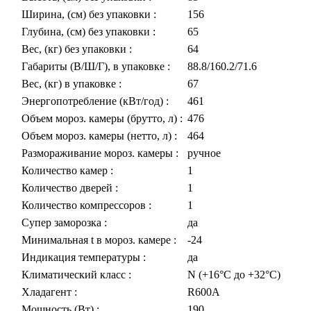
Ширина, (см) без упаковки
:
156
Глубина, (см) без упаковки
:
65
Вес, (кг) без упаковки
:
64
Габариты (В/Ш/Г), в упаковке
:
88.8/160.2/71.6
Вес, (кг) в упаковке
:
67
Энергопотребление (кВт/год)
:
461
Объем мороз. камеры (брутто, л)
:
476
Объем мороз. камеры (нетто, л)
:
464
Размораживание мороз. камеры
:
ручное
Количество камер
:
1
Количество дверей
:
1
Количество компрессоров
:
1
Супер заморозка
:
да
Минимальная t в мороз. камере
:
-24
Индикация температуры
:
да
Климатический класс
:
N (+16°С до +32°С)
Хладагент
:
R600A
Мощность (Вт)
:
190