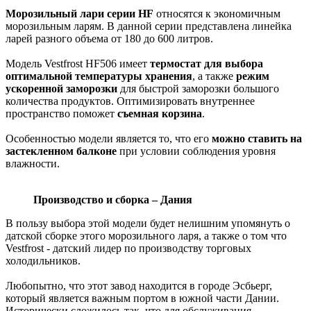
Морозильный лари серии HF
относятся к экономичным
морозильным ларям. В данной серии представлена линейка
ларей разного объема от 180 до 600 литров.
Модель Vestfrost HF506 имеет
термостат для выбора
оптимальной температуры хранения
, а также
режим
ускоренной заморозки
для быстрой заморозки большого
количества продуктов. Оптимизировать внутреннее
пространство поможет
съемная корзина
.
Особенностью модели является то, что его
можно ставить на
застекленном балконе
при условии соблюдения уровня
влажности.
Производство и сборка
–
Дания
В пользу выбора этой модели будет нелишним упомянуть о
датской сборке этого морозильного ларя, а также о том что
Vestfrost - датский лидер по производству торговых
холодильников.
Любопытно, что этот завод находится в городе Эсбьерг,
который является важным портом в южной части Дании.
Исторически сложилось так, что для обслуживания