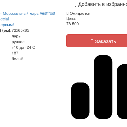
Добавить в избранн
- Морозильный ларь Vestfrost
Ожидается
ecial
Цена:
78 500
первым!
 (см):
72x65x85
ларь
Заказать
ручное
+10 до -24 С
187
белый