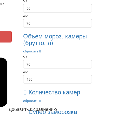
ое
до
Объем мороз. камеры
(брутто, л)
сбросить
от
до
Количество камер
сбросить
Добавить к сравнению
Супер заморозка