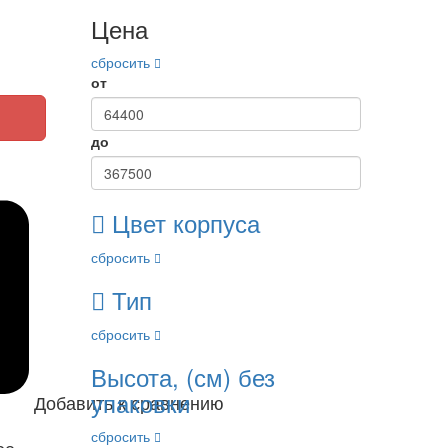
Цена
сбросить
от
до
Цвет корпуса
сбросить
Тип
сбросить
Высота, (см) без
упаковки
Добавить к сравнению
сбросить
ое