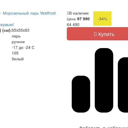
- Морозильный ларь Vestfrost
В наличии
97 990
-34%
Цена:
первым!
64 490
 (см):
55x55x83
Купить
ларь
ручное
-17 до -24 С
105
белый
Добавить в избранн