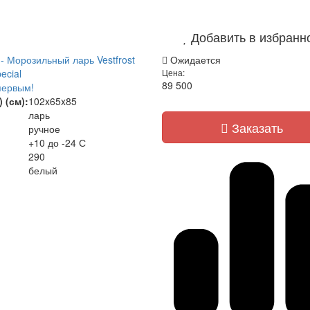
Добавить в избранн
- Морозильный ларь Vestfrost
Ожидается
ecial
Цена:
89 500
первым!
 (см):
102x65x85
ларь
Заказать
ручное
+10 до -24 С
290
белый