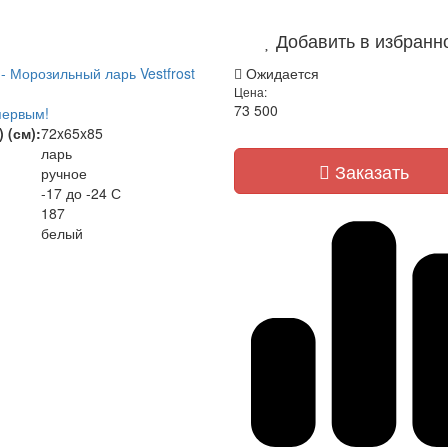
Добавить в избранн
- Морозильный ларь Vestfrost
Ожидается
Цена:
73 500
первым!
 (см):
72x65x85
ларь
Заказать
ручное
-17 до -24 С
187
белый