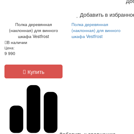
До
Добавить в избранно
Полка деревянная
Полка деревянная
(наклонная) для винного
(наклонная) для винного
шкафа Vestfrost
шкафа Vestfrost
В наличии
Цена:
9 990
Купить
Добавить к сравнению