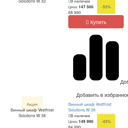
Solutions W 32
В наличии
147 500
-53%
Цена:
68 990
Купить
До
Добавить в избранно
Акция
Винный шкаф Vestfrost
Винный шкаф Vestfrost
Solutions W 38
Solutions W 38
В наличии
149 990
-43%
Цена:
84 990