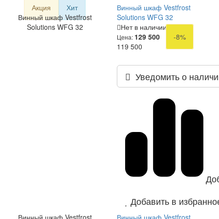
Акция
Хит
Винный шкаф Vestfrost
Винный шкаф Vestfrost
Solutions WFG 32
Solutions WFG 32
Нет в наличии
129 500
-8%
Цена:
119 500
Уведомить о наличи
До
Добавить в избранно
Винный шкаф Vestfrost
Винный шкаф Vestfrost