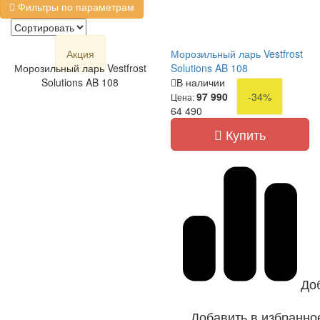
Фильтры по параметрам
Акция
Морозильный ларь Vestfrost
Морозильный ларь Vestfrost
Solutions AB 108
Solutions AB 108
В наличии
97 990
-34%
Цена:
64 490
Купить
До
Добавить в избранно