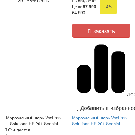
391 SBW белый
Ожидается
67 990
-4%
Цена:
64 990
Заказать
До
Добавить в избранно
Морозильный ларь Vestfrost
Морозильный ларь Vestfrost
Solutions HF 201 Special
Solutions HF 201 Special
Ожидается