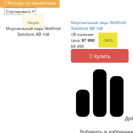
Фильтры по параметрам
Акция
Морозильный ларь Vestfrost
Морозильный ларь Vestfrost
Solutions AB 108
Solutions AB 108
В наличии
97 990
-34%
Цена:
64 490
Купить
До
Добавить в избранно