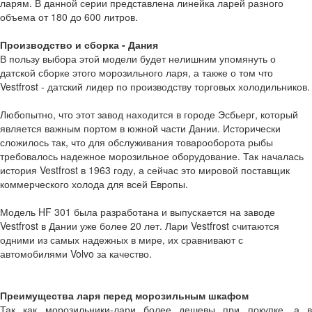
ларям. В данной серии представлена линейка ларей разного
объема от 180 до 600 литров.
Производство и сборка - Дания
В пользу выбора этой модели будет нелишним упомянуть о
датской сборке этого морозильного ларя, а также о том что
Vestfrost - датский лидер по производству торговых холодильников.
Любопытно, что этот завод находится в городе Эсбьерг, который
является важным портом в южной части Дании. Исторически
сложилось так, что для обслуживания товарооборота рыбы
требовалось надежное морозильное оборудование. Так началась
история Vestfrost в 1963 году, а сейчас это мировой поставщик
коммерческого холода для всей Европы.
Модель HF 301 была разработана и выпускается на заводе
Vestfrost в Дании уже более 20 лет. Лари Vestfrost считаются
одними из самых надежных в мире, их сравнивают с
автомобилями Volvo за качество.
Преимущества ларя перед морозильным шкафом
Так как морозильники-лари более дешевы при покупке, а в