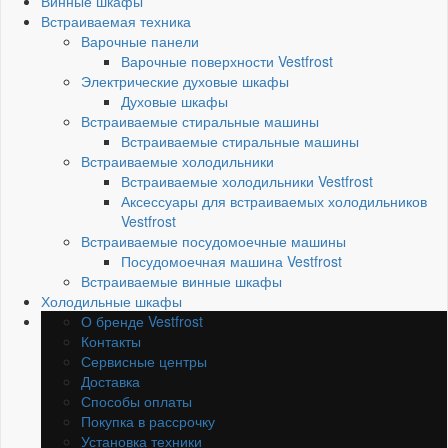
Винные шкафы
Встраиваемая техника
Варочные панели
Варочные поверхности Vestfrost
Электрические духовые шкафы
Духовые шкафы
Встраиваемые стиральные машины
Встраиваемые стиральные машины
Встраиваемые холодильники
Встраиваемые холодильники Vestfrost
Аксессуары для встраиваемых холодильников
Vestfrost
Встраиваемые посудомоечные машины
Посудомоечная машина Vestfrost
Встраиваемые винные шкафы
Холодильные шкафы
О бренде Vestfrost
Контакты
Сервисные центры
Доставка
Способы оплаты
Покупка в рассрочку
Установка техники