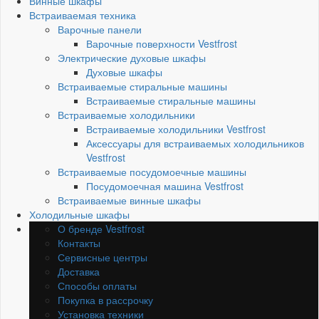
Винные шкафы
Встраиваемая техника
Варочные панели
Варочные поверхности Vestfrost
Электрические духовые шкафы
Духовые шкафы
Встраиваемые стиральные машины
Встраиваемые стиральные машины
Встраиваемые холодильники
Встраиваемые холодильники Vestfrost
Аксессуары для встраиваемых холодильников
Vestfrost
Встраиваемые посудомоечные машины
Посудомоечная машина Vestfrost
Встраиваемые винные шкафы
Холодильные шкафы
О бренде Vestfrost
Контакты
Сервисные центры
Доставка
Способы оплаты
Покупка в рассрочку
Установка техники