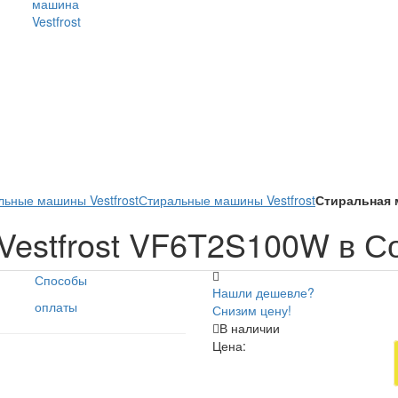
машина
Vestfrost
ьные машины Vestfrost
Стиральные машины Vestfrost
Стиральная м
estfrost VF6T2S100W в С
Способы
Нашли дешевле?
оплаты
Снизим цену!
В наличии
Цена: