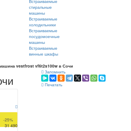
Встраиваемые
стиральные
машины
Встраиваемые
холодильники
Встраиваемые
посудомоечные
машины
Встраиваемые
винные шкафы
ашина vestfrost vf6t2s100w в Сочи
Запомнить
очи
Печатать
41 990
-25%
31 490