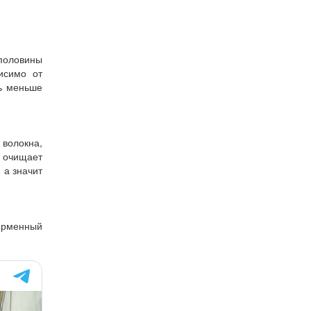
половины
исимо от
ь меньше
 волокна,
о очищает
 а значит
ирменный