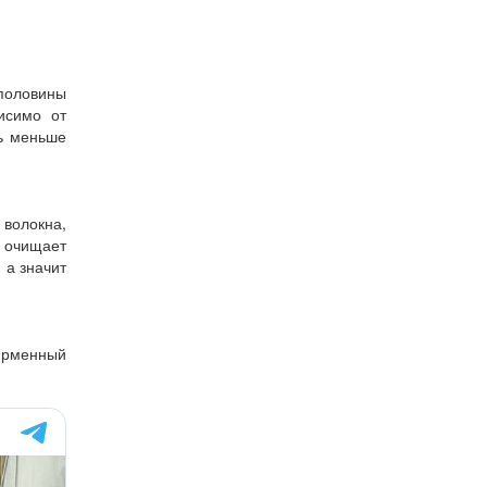
половины
исимо от
ь меньше
 волокна,
о очищает
 а значит
ирменный