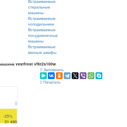
Встраиваемые
стиральные
машины
Встраиваемые
холодильники
Встраиваемые
посудомоечные
машины
Встраиваемые
винные шкафы
ашина vestfrost vf6t2s100w
Запомнить
Печатать
41 990
-25%
31 490