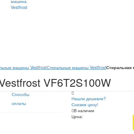
машина
Vestfrost
ьные машины Vestfrost
Стиральные машины Vestfrost
Стиральная м
Vestfrost VF6T2S100W
Способы
Нашли дешевле?
оплаты
Снизим цену!
В наличии
Цена: