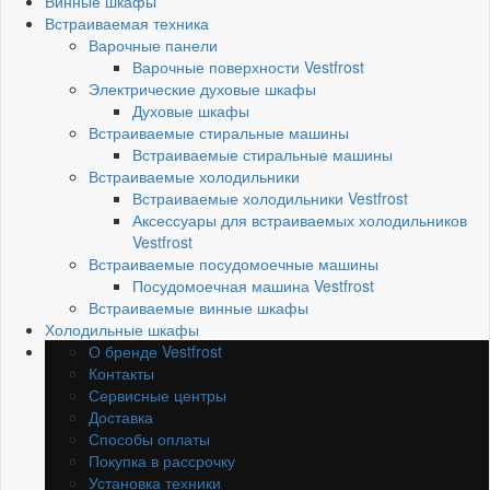
Винные шкафы
Встраиваемая техника
Варочные панели
Варочные поверхности Vestfrost
Электрические духовые шкафы
Духовые шкафы
Встраиваемые стиральные машины
Встраиваемые стиральные машины
Встраиваемые холодильники
Встраиваемые холодильники Vestfrost
Аксессуары для встраиваемых холодильников
Vestfrost
Встраиваемые посудомоечные машины
Посудомоечная машина Vestfrost
Встраиваемые винные шкафы
Холодильные шкафы
О бренде Vestfrost
Контакты
Сервисные центры
Доставка
Способы оплаты
Покупка в рассрочку
Установка техники