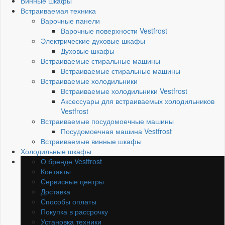
Винные шкафы
Встраиваемая техника
Варочные панели
Варочные поверхности Vestfrost
Электрические духовые шкафы
Духовые шкафы
Встраиваемые стиральные машины
Встраиваемые стиральные машины
Встраиваемые холодильники
Встраиваемые холодильники Vestfrost
Аксессуары для встраиваемых холодильников
Vestfrost
Встраиваемые посудомоечные машины
Посудомоечная машина Vestfrost
Встраиваемые винные шкафы
Холодильные шкафы
О бренде Vestfrost
Контакты
Сервисные центры
Доставка
Способы оплаты
Покупка в рассрочку
Установка техники