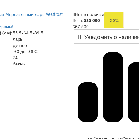
й Морозильный ларь Vestfrost
Нет в наличии
525 000
-30%
Цена:
ервым!
367 500
 (см):
55.5x64.5x89.5
Уведомить о наличи
ларь
ручное
-60 до -86 С
74
белый
Добавить в избранн