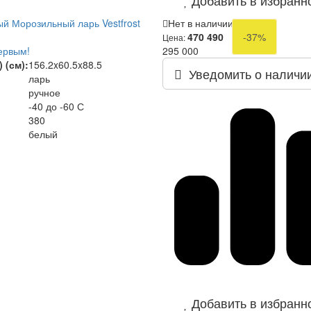
й Морозильный ларь Vestfrost
Нет в наличии
470 490
-37%
Цена:
ервым!
295 000
 (см):
156.2x60.5x88.5
Уведомить о наличи
ларь
ручное
-40 до -60 С
380
белый
Добавить в избранн