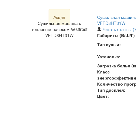
Акция
Сушильная машина 
Сушильная машина с
VFTD8HT31W
тепловым насосом Vestfrost
Читать отзывы (7
VFTD8HT31W
Габариты (В/Ш/Г) 
Тип сушки:
Установка:
Загрузка белья (кг
Класс
энергоэффективн
Количество прог
Тип дисплея:
Цвет: