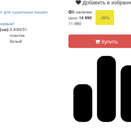
Добавить в избран
ит для сушильных машин
В наличии
14 990
-20%
Цена:
первым!
11 990
(см):
3.9/60/51
пластик
Купить
белый