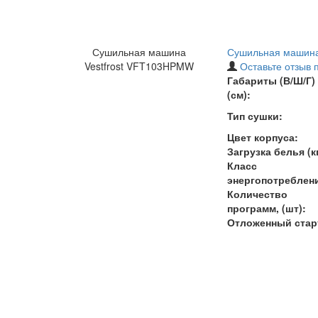
Сушильная машина
Сушильная машина
Vestfrost VFT103HPMW
Оставьте отзыв 
Габариты (В/Ш/Г)
(см):
Тип сушки:
Цвет корпуса:
Загрузка белья (кг
Класс
энергопотреблен
Количество
программ, (шт):
Отложенный стар