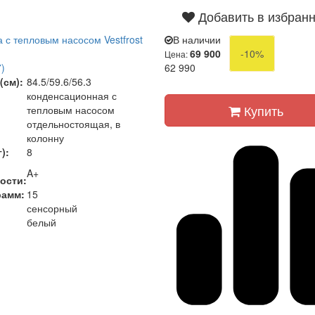
Добавить в избран
с тепловым насосом Vestfrost
В наличии
69 900
-10%
Цена:
)
62 990
(см):
84.5/59.6/56.3
конденсационная с
Купить
тепловым насосом
отдельностоящая, в
колонну
):
8
A+
ости:
рамм:
15
сенсорный
белый