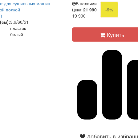
ит для сушильных машин
В наличии
ной полкой
21 990
-9%
Цена:
)
19 990
(см):
3.9/60/51
пластик
Купить
белый
Добавить в избран