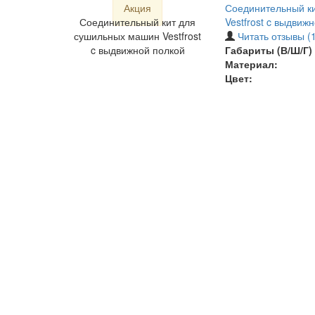
Акция
Соединительный к
Соединительный кит для
Vestfrost c выдвиж
сушильных машин Vestfrost
Читать отзывы (1
c выдвижной полкой
Габариты (В/Ш/Г) 
Материал:
Цвет: