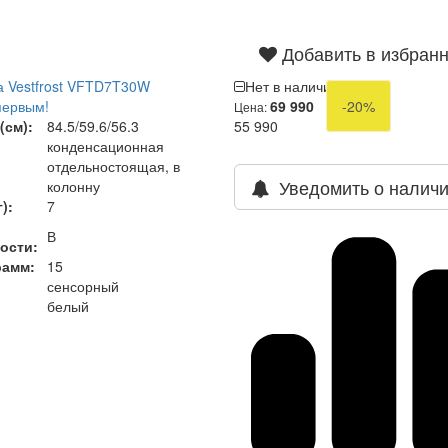
Добавить в избран
 Vestfrost VFTD7T30W
Нет в наличии
первым!
69 990
-20%
Цена:
(см):
84.5/59.6/56.3
55 990
конденсационная
отдельностоящая, в
Уведомить о налич
колонну
):
7
В
ости:
рамм:
15
сенсорный
белый