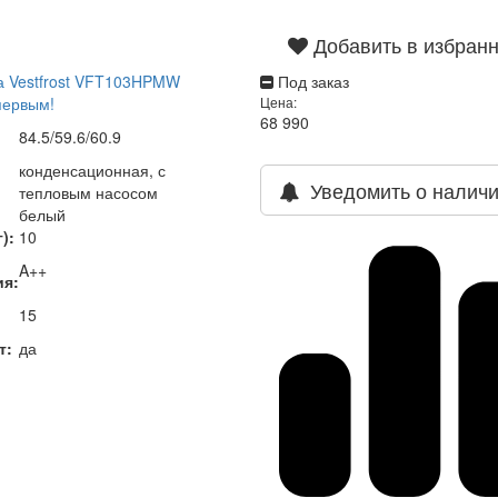
Добавить в избран
 Vestfrost VFT103HPMW
Под заказ
первым!
Цена:
68 990
84.5/59.6/60.9
конденсационная, с
Уведомить о налич
тепловым насосом
белый
):
10
A++
ия:
15
т:
да