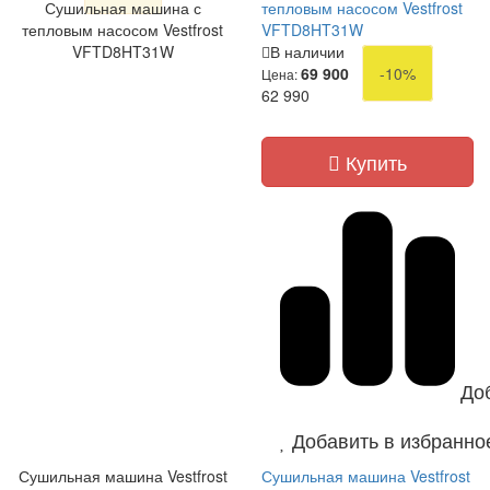
Сушильная машина с
тепловым насосом Vestfrost
тепловым насосом Vestfrost
VFTD8HT31W
VFTD8HT31W
В наличии
69 900
-10%
Цена:
62 990
Купить
До
Добавить в избранно
Сушильная машина Vestfrost
Сушильная машина Vestfrost