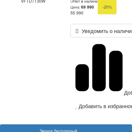
VFTD7T30W
Нет в наличии
69 990
-20%
Цена:
55 990
Уведомить о наличи
До
Добавить в избранно
8 (800) 100 31 55
Звонок бесплатный