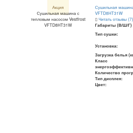
Акция
Сушильная машина 
Сушильная машина с
VFTD8HT31W
тепловым насосом Vestfrost
Читать отзывы (7
VFTD8HT31W
Габариты (В/Ш/Г) 
Тип сушки:
Установка:
Загрузка белья (кг
Класс
энергоэффективн
Количество прог
Тип дисплея:
Цвет: