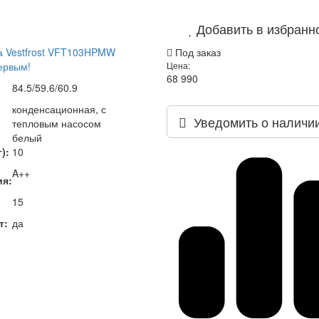
Добавить в избранн
 Vestfrost VFT103HPMW
Под заказ
ервым!
Цена:
68 990
84.5/59.6/60.9
конденсационная, с
Уведомить о наличи
тепловым насосом
белый
):
10
A++
ия:
15
т:
да