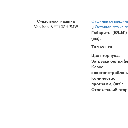
Сушильная машина
Сушильная машина
Vestfrost VFT103HPMW
Оставьте отзыв п
Габариты (В/Ш/Г)
(см):
Тип сушки:
Цвет корпуса:
Загрузка белья (кг
Класс
энергопотреблен
Количество
программ, (шт):
Отложенный стар