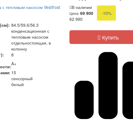
с тепловым насосом Vestfrost
В наличии
69 900
-10%
Цена:
)
62 990
(см):
84.5/59.6/56.3
конденсационная с
Купить
тепловым насосом
отдельностоящая, в
колонну
):
8
A+
ости:
рамм:
15
сенсорный
белый