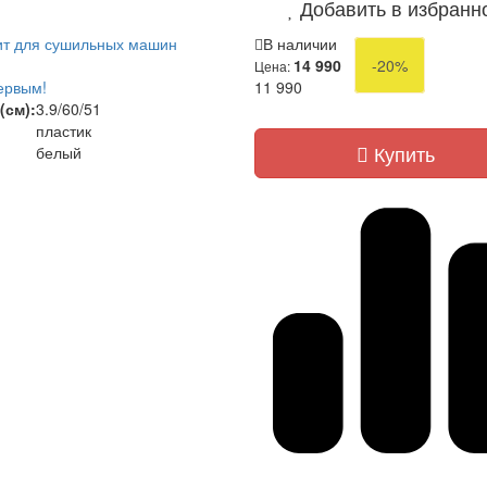
Добавить в избранн
ит для сушильных машин
В наличии
14 990
-20%
Цена:
ервым!
11 990
(см):
3.9/60/51
пластик
Купить
белый