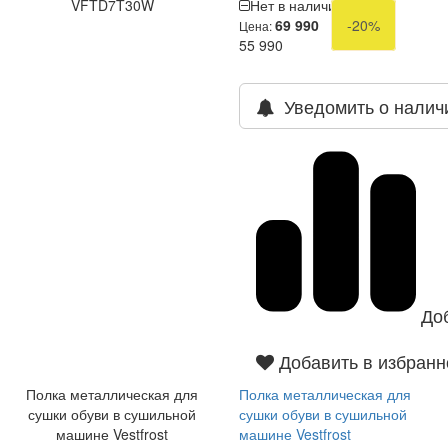
VFTD7T30W
Нет в наличии
69 990
-20%
Цена:
55 990
Уведомить о налич
До
Добавить в избранн
Полка металлическая для
Полка металлическая для
сушки обуви в сушильной
сушки обуви в сушильной
машине Vestfrost
машине Vestfrost