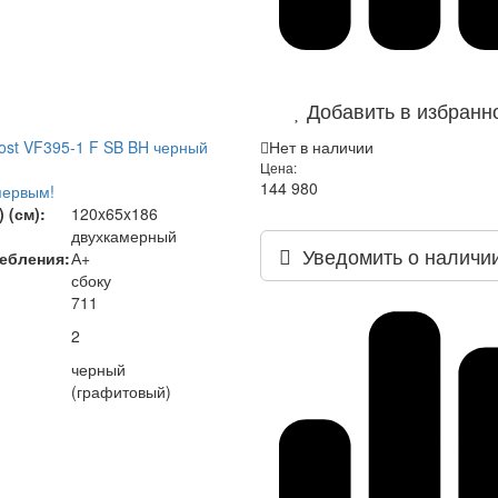
Добавить в избранн
rost VF395-1 F SB BH черный
Нет в наличии
Цена:
144 980
первым!
 (см):
120x65x186
двухкамерный
Уведомить о наличи
ебления:
А+
сбоку
711
2
черный
(графитовый)