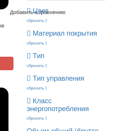
Цвет
Добавить к сравнению
сбросить
ое
Материал покрытия
сбросить
Тип
сбросить
Тип управления
сбросить
Класс
энергопотребления
сбросить
Объем общий (брутто,