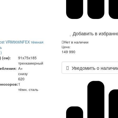
Добавить в избранн
rost VRM906NFEX тёмная
Нет в наличии
ь
Цена:
149 990
)
 (см):
91x75x185
трехкамерный
Уведомить о наличи
ебления:
А+
снизу
620
рессоров:
1
тёмн. сталь