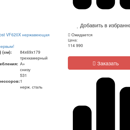
Добавить в избранн
rost VF620X нержавеющая
Ожидается
Цена:
114 990
первым!
 (см):
84x69x179
трехкамерный
Заказать
ебления:
А+
снизу
531
рессоров:
1
нерж. сталь