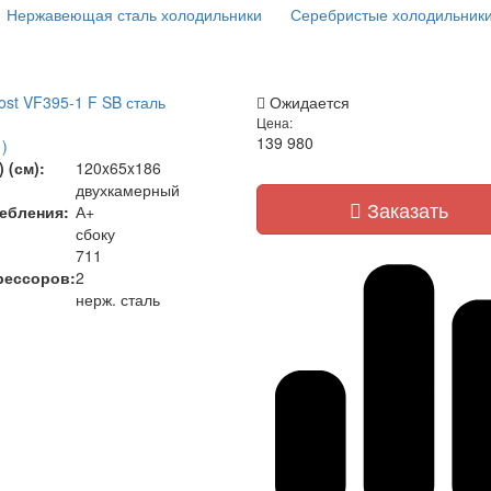
Нержавеющая сталь холодильники
Серебристые холодильник
ost VF395-1 F SB сталь
Ожидается
Цена:
139 980
)
 (см):
120x65x186
двухкамерный
Заказать
ебления:
А+
сбоку
711
рессоров:
2
нерж. сталь