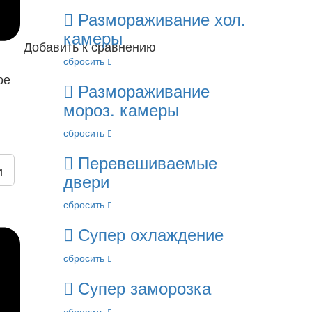
Размораживание хол.
камеры
Добавить к сравнению
сбросить
ое
Размораживание
мороз. камеры
сбросить
Перевешиваемые
и
двери
сбросить
Супер охлаждение
сбросить
Супер заморозка
сбросить