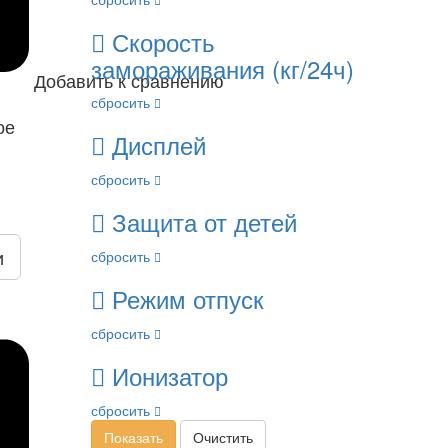
Скорость
замораживания (кг/24ч)
Добавить к сравнению
сбросить
ое
Дисплей
сбросить
Защита от детей
и
сбросить
Режим отпуск
сбросить
Ионизатор
сбросить
Показать
Очистить