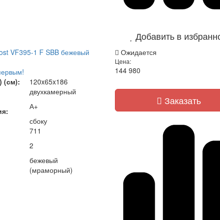
Добавить в избранн
rost VF395-1 F SBB бежевый
Ожидается
Цена:
144 980
первым!
 (см):
120x65x186
двухкамерный
Заказать
А+
ия:
сбоку
711
2
бежевый
(мраморный)