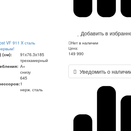
Добавить в избранн
ost VF 911 X сталь
Нет в наличии
первым!
Цена:
149 990
 (см):
91x76.3x185
трехкамерный
ебления:
А+
Уведомить о наличи
снизу
645
рессоров:
1
нерж. сталь