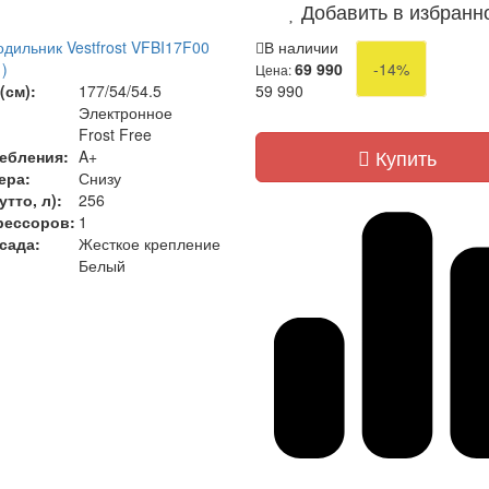
Добавить в избранн
дильник Vestfrost VFBI17F00
В наличии
)
69 990
-14%
Цена:
(см):
177/54/54.5
59 990
Электронное
Frost Free
Купить
ебления:
A+
ера:
Снизу
тто, л):
256
рессоров:
1
сада:
Жесткое крепление
Белый