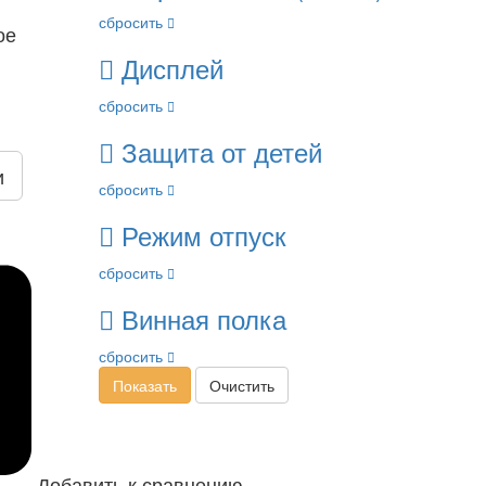
сбросить
ое
Дисплей
сбросить
Защита от детей
и
сбросить
Режим отпуск
сбросить
Винная полка
сбросить
Показать
Очистить
Добавить к сравнению