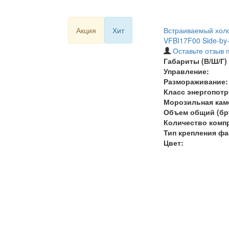
Акция
Хит
Встраиваемый холо
VFBI17F00 Side-by-
Оставьте отзыв 
Габариты (В/Ш/Г) 
Управление:
Размораживание:
Класс энергопотр
Морозильная кам
Объем общий (бру
Количество комп
Тип крепления фа
Цвет: