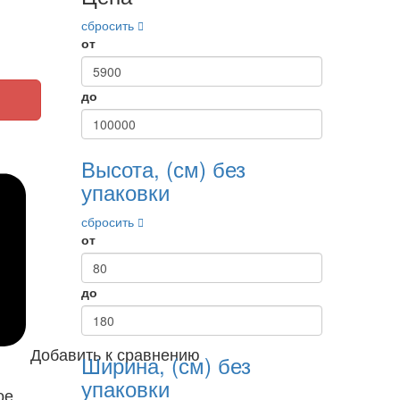
сбросить
от
до
Высота, (см) без
упаковки
сбросить
от
до
Добавить к сравнению
Ширина, (см) без
упаковки
ое