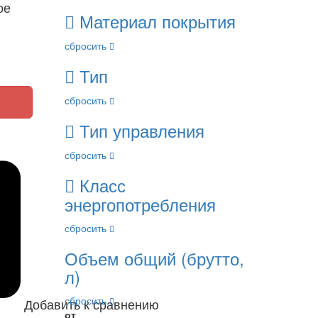
ое
Материал покрытия
сбросить
Тип
сбросить
Тип управления
сбросить
Класс
энергопотребления
сбросить
Объем общий (брутто,
л)
сбросить
Добавить к сравнению
от