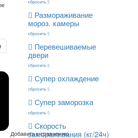
сбросить
ое
Размораживание
мороз. камеры
сбросить
Перевешиваемые
и
двери
сбросить
Супер охлаждение
сбросить
Супер заморозка
сбросить
Скорость
замораживания (кг/24ч)
Добавить к сравнению