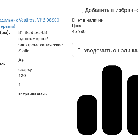
Добавить в избранн
дильник Vestfrost VFBI08S00
Нет в наличии
первым!
Цена:
45 990
(см):
81.8/59.5/54.8
однокамерный
электромеханическое
Уведомить о наличи
Static
A+
ия:
сверху
120
1
встраиваемый