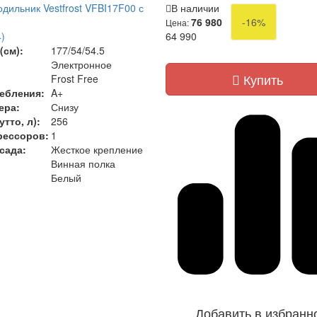
дильник Vestfrost VFBI17F00 с
В наличии
76 980
-16%
Цена:
)
64 990
(см):
177/54/54.5
Электронное
Купить
Frost Free
ебления:
A+
ера:
Снизу
тто, л):
256
рессоров:
1
сада:
Жесткое крепление
Винная полка
Белый
Добавить в избранн