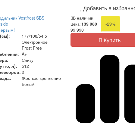
Добавить в избранн
дильник Vestfrost SBS
В наличии
side
139 980
-29%
Цена:
первым!
99 990
(см):
177/108/54.5
Купить
Электронное
Frost Free
ебления:
A+
ера:
Снизу
тто, л):
512
рессоров:
2
сада:
Жесткое крепление
Белый