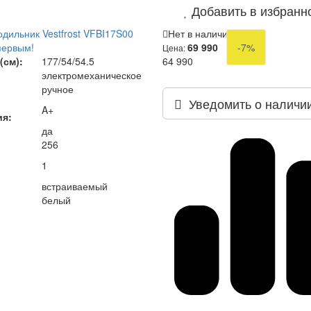
Добавить в избранн
дильник Vestfrost VFBI17S00
Нет в наличии
первым!
69 990
-7%
Цена:
(см):
177/54/54.5
64 990
электромеханическое
ручное
Уведомить о наличи
A+
ия:
да
256
1
встраиваемый
белый