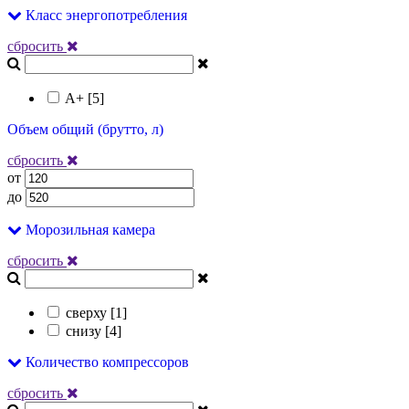
Класс энергопотребления
сбросить
A+ [
5
]
Объем общий (брутто, л)
сбросить
от
до
Морозильная камера
сбросить
сверху [
1
]
снизу [
4
]
Количество компрессоров
сбросить