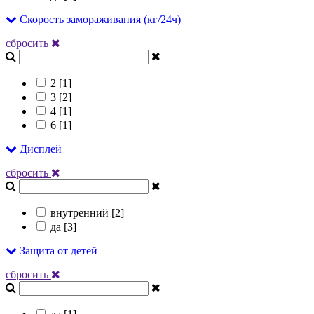
Скорость замораживания (кг/24ч)
сбросить
2 [
1
]
3 [
2
]
4 [
1
]
6 [
1
]
Дисплей
сбросить
внутренний [
2
]
да [
3
]
Защита от детей
сбросить