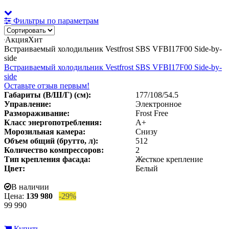
Фильтры по параметрам
Акция
Хит
Встраиваемый холодильник Vestfrost SBS VFBI17F00 Side-by-
side
Встраиваемый холодильник Vestfrost SBS VFBI17F00 Side-by-
side
Оставьте отзыв первым!
Габариты (В/Ш/Г) (см):
177/108/54.5
Управление:
Электронное
Размораживание:
Frost Free
Класс энергопотребления:
A+
Морозильная камера:
Снизу
Объем общий (брутто, л):
512
Количество компрессоров:
2
Тип крепления фасада:
Жесткое крепление
Цвет:
Белый
В наличии
Цена:
139 980
-29%
99 990
Купить