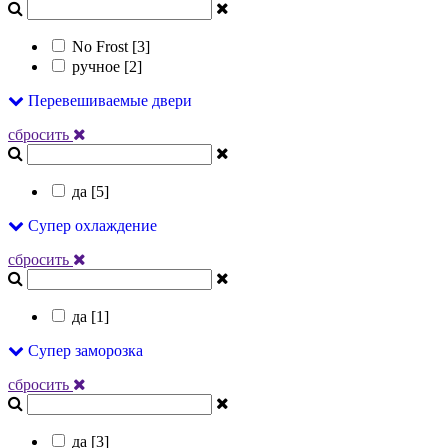
No Frost [
3
]
ручное [
2
]
Перевешиваемые двери
сбросить
да [
5
]
Супер охлаждение
сбросить
да [
1
]
Супер заморозка
сбросить
да [
3
]