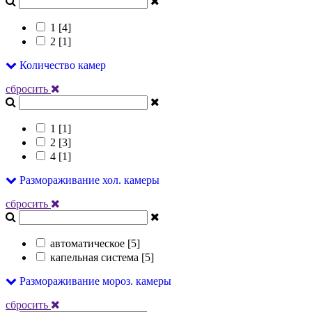
1 [
4
]
2 [
1
]
Количество камер
сбросить
1 [
1
]
2 [
3
]
4 [
1
]
Размораживание хол. камеры
сбросить
автоматическое [
5
]
капельная система [
5
]
Размораживание мороз. камеры
сбросить