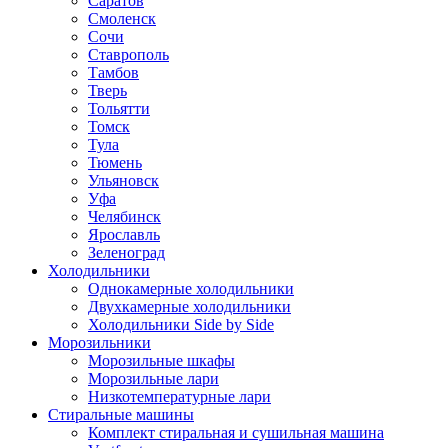
Саратов
Смоленск
Сочи
Ставрополь
Тамбов
Тверь
Тольятти
Томск
Тула
Тюмень
Ульяновск
Уфа
Челябинск
Ярославль
Зеленоград
Холодильники
Однокамерные холодильники
Двухкамерные холодильники
Холодильники Side by Side
Морозильники
Морозильные шкафы
Морозильные лари
Низкотемпературные лари
Стиральные машины
Комплект стиральная и сушильная машина