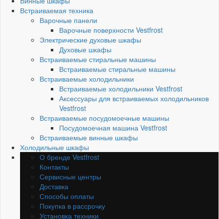
Винные шкафы
Встраиваемая техника
Варочные панели
Варочные поверхности Vestfrost
Электрические духовые шкафы
Духовые шкафы
Встраиваемые стиральные машины
Встраиваемые стиральные машины
Встраиваемые холодильники
Встраиваемые холодильники Vestfrost
Аксессуары для встраиваемых холодильников
Vestfrost
Встраиваемые посудомоечные машины
Посудомоечная машина Vestfrost
Встраиваемые винные шкафы
Холодильные шкафы
О бренде Vestfrost
Контакты
Сервисные центры
Доставка
Способы оплаты
Покупка в рассрочку
Установка техники