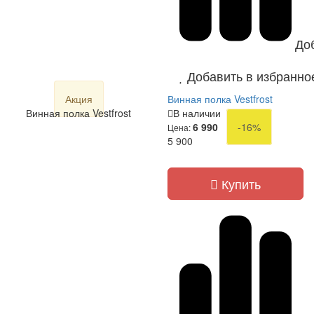
До
Добавить в избранно
Акция
Винная полка Vestfrost
Винная полка Vestfrost
В наличии
6 990
-16%
Цена:
5 900
Купить