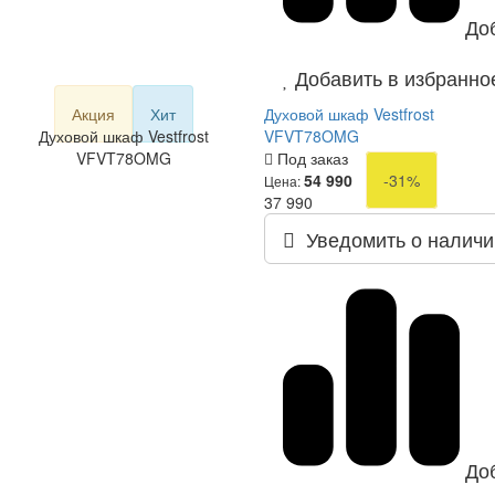
До
Добавить в избранно
Акция
Хит
Духовой шкаф Vestfrost
Духовой шкаф Vestfrost
VFVT78OMG
VFVT78OMG
Под заказ
54 990
-31%
Цена:
37 990
Уведомить о наличи
До