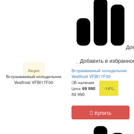
До
Добавить в избранно
Акция
Встраиваемый холодильник
Встраиваемый холодильник
Vestfrost VFBI17F00
Vestfrost VFBI17F00
В наличии
69 990
-14%
Цена:
59 990
Купить