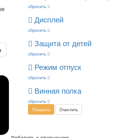
сбросить
ое
Дисплей
сбросить
Защита от детей
и
сбросить
Режим отпуск
сбросить
Винная полка
сбросить
Показать
Очистить
Добавить к сравнению