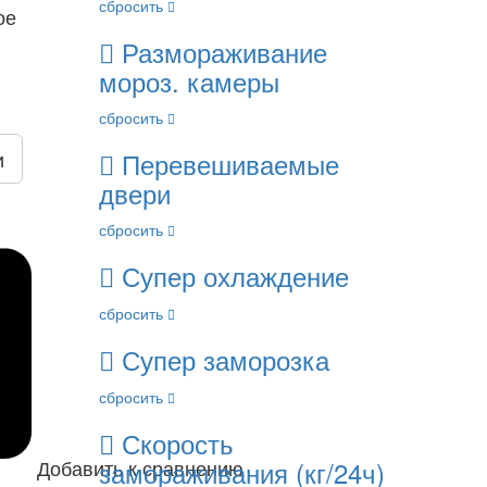
сбросить
ое
Размораживание
мороз. камеры
сбросить
Перевешиваемые
и
двери
сбросить
Супер охлаждение
сбросить
Супер заморозка
сбросить
Скорость
замораживания (кг/24ч)
Добавить к сравнению