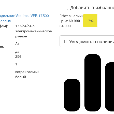
Добавить в избранн
дильник Vestfrost VFBI17S00
Нет в наличии
первым!
69 990
-7%
Цена:
(см):
177/54/54.5
64 990
электромеханическое
ручное
Уведомить о наличи
A+
ия:
да
256
1
встраиваемый
белый