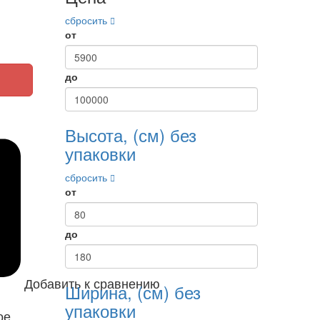
сбросить
от
до
Высота, (см) без
упаковки
сбросить
от
до
Добавить к сравнению
Ширина, (см) без
упаковки
ое