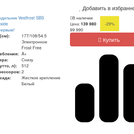
Добавить в избранн
дильник Vestfrost SBS
В наличии
side
139 980
-29%
Цена:
первым!
99 990
(см):
177/108/54.5
Купить
Электронное
Frost Free
ебления:
A+
ера:
Снизу
тто, л):
512
рессоров:
2
сада:
Жесткое крепление
Белый