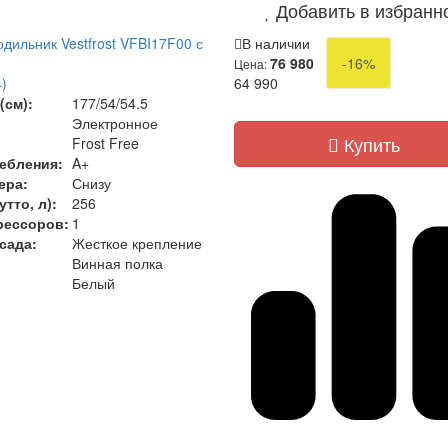
Добавить в избранн
дильник Vestfrost VFBI17F00 с
В наличии
76 980
-16%
Цена:
)
64 990
(см):
177/54/54.5
Электронное
Купить
Frost Free
ебления:
A+
ера:
Снизу
тто, л):
256
рессоров:
1
сада:
Жесткое крепление
Винная полка
Белый