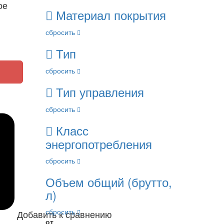
ое
Материал покрытия
сбросить
Тип
сбросить
Тип управления
сбросить
Класс
энергопотребления
сбросить
Объем общий (брутто,
л)
сбросить
Добавить к сравнению
от