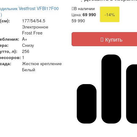
дильник Vestfrost VFBI17F00
В наличии
)
69 990
-14%
Цена:
(см):
177/54/54.5
59 990
Электронное
Frost Free
Купить
ебления:
A+
ера:
Снизу
тто, л):
256
рессоров:
1
сада:
Жесткое крепление
Белый