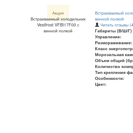
Акция
Встраиваемый холо
Встраиваемый холодильник
винной полкой
Vestfrost VFBI17F00 с
Читать отзывы (4
винной полкой
Габариты (В/Ш/Г) 
Управление:
Размораживание:
Класс энергопотр
Морозильная кам
Объем общий (бру
Количество комп
Тип крепления фа
Особенности:
Цвет: