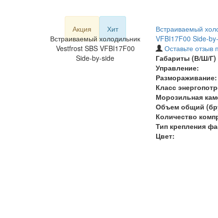
Акция
Хит
Встраиваемый холо
Встраиваемый холодильник
VFBI17F00 Side-by-
Vestfrost SBS VFBI17F00
Оставьте отзыв 
Side-by-side
Габариты (В/Ш/Г) 
Управление:
Размораживание:
Класс энергопотр
Морозильная кам
Объем общий (бру
Количество комп
Тип крепления фа
Цвет: