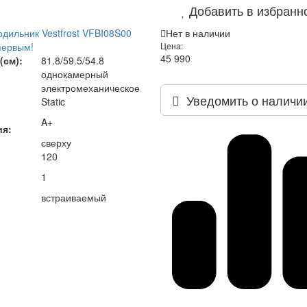
Добавить в избранн
дильник Vestfrost VFBI08S00
Нет в наличии
первым!
Цена:
45 990
(см):
81.8/59.5/54.8
однокамерный
электромеханическое
Уведомить о наличи
Static
A+
ия:
сверху
120
1
встраиваемый