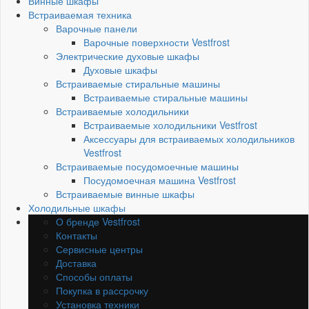
Винные шкафы
Встраиваемая техника
Варочные панели
Варочные поверхности Vestfrost
Электрические духовые шкафы
Духовые шкафы
Встраиваемые стиральные машины
Встраиваемые стиральные машины
Встраиваемые холодильники
Встраиваемые холодильники Vestfrost
Аксессуары для встраиваемых холодильников
Vestfrost
Встраиваемые посудомоечные машины
Посудомоечная машина Vestfrost
Встраиваемые винные шкафы
Холодильные шкафы
О бренде Vestfrost
Контакты
Сервисные центры
Доставка
Способы оплаты
Покупка в рассрочку
Установка техники