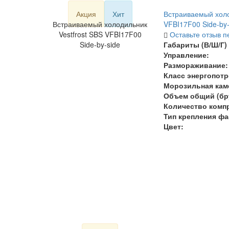
Акция
Хит
Встраиваемый холо
Встраиваемый холодильник
VFBI17F00 Side-by-
Vestfrost SBS VFBI17F00
Оставьте отзыв п
Side-by-side
Габариты (В/Ш/Г) 
Управление:
Размораживание:
Класс энергопотр
Морозильная кам
Объем общий (бру
Количество комп
Тип крепления фа
Цвет: