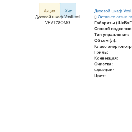
Акция
Хит
Духовой шкаф Ves
Духовой шкаф Vestfrost
Оставьте отзыв п
VFVT78OMG
Габариты (ШхВхГ)
Способ подключе
Тип управления:
Объем (л)
:
Класс энергопот
Гриль:
Конвекция:
Очистка:
Функции:
Цвет: