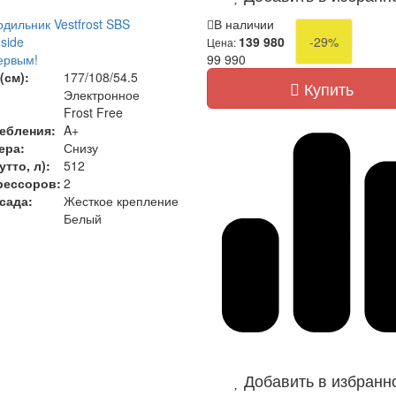
дильник Vestfrost SBS
В наличии
side
139 980
-29%
Цена:
ервым!
99 990
(см):
177/108/54.5
Купить
Электронное
Frost Free
ебления:
A+
ера:
Снизу
тто, л):
512
рессоров:
2
сада:
Жесткое крепление
Белый
Добавить в избранн