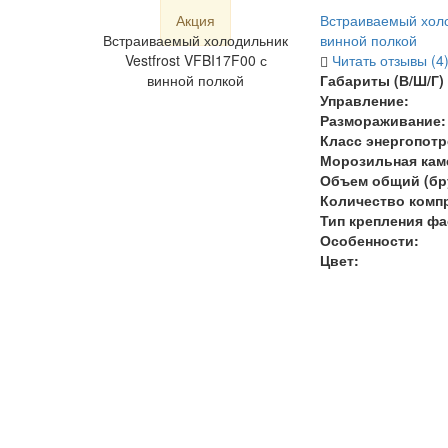
Акция
Встраиваемый холо
Встраиваемый холодильник
винной полкой
Vestfrost VFBI17F00 с
Читать отзывы (4
винной полкой
Габариты (В/Ш/Г) 
Управление:
Размораживание:
Класс энергопотр
Морозильная кам
Объем общий (бру
Количество комп
Тип крепления фа
Особенности:
Цвет: