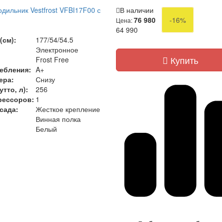
дильник Vestfrost VFBI17F00 с
В наличии
76 980
-16%
Цена:
)
64 990
(см):
177/54/54.5
Электронное
Купить
Frost Free
ебления:
A+
ера:
Снизу
тто, л):
256
рессоров:
1
сада:
Жесткое крепление
Винная полка
Белый