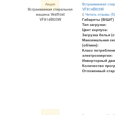
Акция
Встраиваемая стир
Встраиваемая стиральная
VF814BI03W
машина Vestfrost
Читать отзывы (5
VF814BI03W
Габариты (В/Ш/Г) 
Тип загрузки:
Цвет корпуса:
Загрузка белья (ст
Максимальная ск
(об/мин):
Класс потреблен
электроэнергии:
Инверторный дви
Количество прогр
Отложенный стар