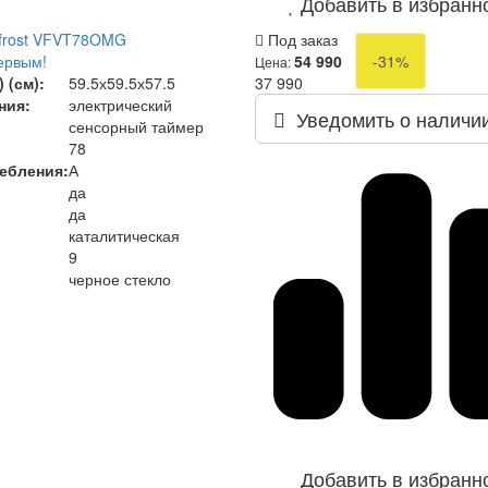
Добавить в избранн
tfrost VFVT78OMG
Под заказ
ервым!
54 990
-31%
Цена:
 (см):
59.5х59.5х57.5
37 990
ния:
электрический
Уведомить о наличи
сенсорный таймер
78
ребления
:
А
да
да
каталитическая
9
черное стекло
Добавить в избранн