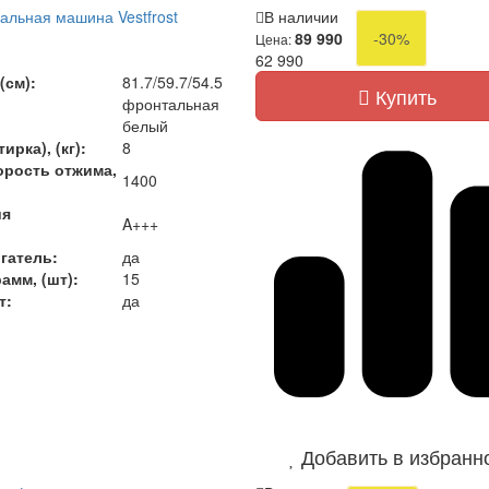
альная машина Vestfrost
В наличии
89 990
-30%
Цена:
)
62 990
(см):
81.7/59.7/54.5
Купить
фронтальная
белый
ирка), (кг):
8
орость отжима,
1400
ия
A+++
гатель:
да
амм, (шт):
15
т:
да
Добавить в избранн