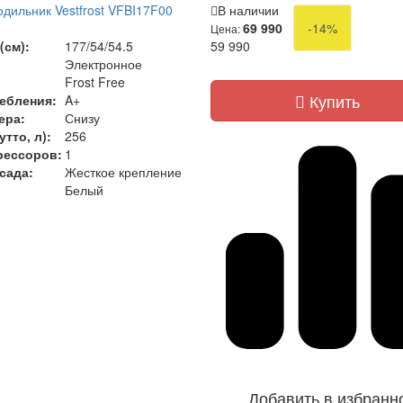
дильник Vestfrost VFBI17F00
В наличии
)
69 990
-14%
Цена:
(см):
177/54/54.5
59 990
Электронное
Frost Free
Купить
ебления:
A+
ера:
Снизу
тто, л):
256
рессоров:
1
сада:
Жесткое крепление
Белый
Добавить в избранн