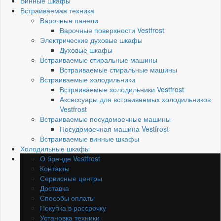
Винные шкафы
Встраиваемая техника
Варочные панели
Варочные поверхности Vestfrost
Электрические духовые шкафы
Духовые шкафы
Встраиваемые стиральные машины
Встраиваемые стиральные машины
Встраиваемые холодильники
Встраиваемые холодильники Vestfrost
Аксессуары для встраиваемых холодильников
Vestfrost
Встраиваемые посудомоечные машины
Посудомоечная машина Vestfrost
Встраиваемые винные шкафы
Холодильные шкафы
О бренде Vestfrost
Контакты
Сервисные центры
Доставка
Способы оплаты
Покупка в рассрочку
Установка техники