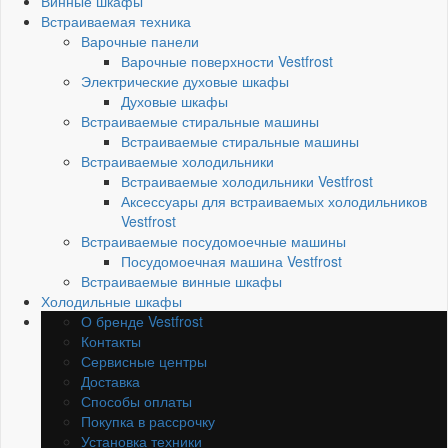
Винные шкафы
Встраиваемая техника
Варочные панели
Варочные поверхности Vestfrost
Электрические духовые шкафы
Духовые шкафы
Встраиваемые стиральные машины
Встраиваемые стиральные машины
Встраиваемые холодильники
Встраиваемые холодильники Vestfrost
Аксессуары для встраиваемых холодильников
Vestfrost
Встраиваемые посудомоечные машины
Посудомоечная машина Vestfrost
Встраиваемые винные шкафы
Холодильные шкафы
О бренде Vestfrost
Контакты
Сервисные центры
Доставка
Способы оплаты
Покупка в рассрочку
Установка техники