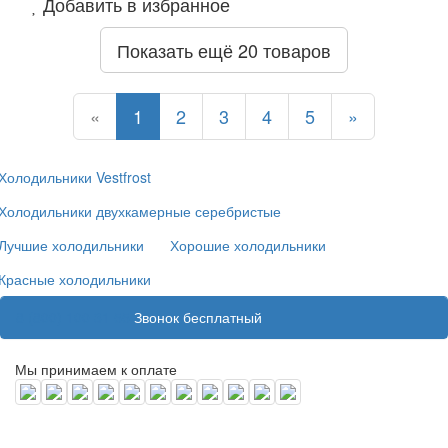
Добавить в избранное
Показать ещё 20 товаров
Назад
Назад
Назад
Назад
Назад
Назад
Назад
«
1
2
3
4
5
»
Холодильники Vestfrost
Холодильники двухкамерные серебристые
Лучшие холодильники
Хорошие холодильники
Красные холодильники
8 (800) 100 31 55
Звонок бесплатный
Мы принимаем к оплате