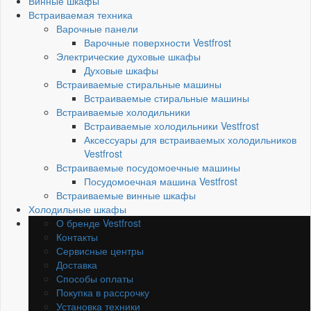
Винные шкафы
Встраиваемая техника
Варочные панели
Варочные поверхности Vestfrost
Электрические духовые шкафы
Духовые шкафы
Встраиваемые стиральные машины
Встраиваемые стиральные машины
Встраиваемые холодильники
Встраиваемые холодильники Vestfrost
Аксессуары для встраиваемых холодильников
Vestfrost
Встраиваемые посудомоечные машины
Посудомоечная машина Vestfrost
Встраиваемые винные шкафы
Холодильные шкафы
О бренде Vestfrost
Контакты
Сервисные центры
Доставка
Способы оплаты
Покупка в рассрочку
Установка техники