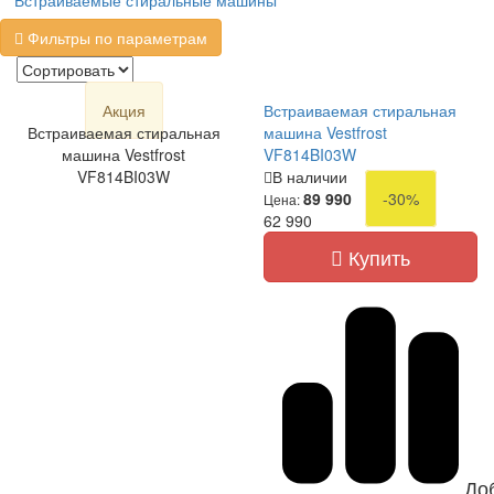
Встраиваемые стиральные машины
Фильтры по параметрам
Акция
Встраиваемая стиральная
Встраиваемая стиральная
машина Vestfrost
машина Vestfrost
VF814BI03W
VF814BI03W
В наличии
89 990
-30%
Цена:
62 990
Купить
До