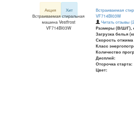
Акция
Хит
Встраиваемая стир
Встраиваемая стиральная
VF714BI03W
машина Vestfrost
Читать отзывы (2
VF714BI03W
Размеры (В/Ш/Г), 
Загрузка белья (кг
Скорость отжима 
Класс энергопотр
Количество прог
Дисплей:
Отсрочка старта:
Цвет: