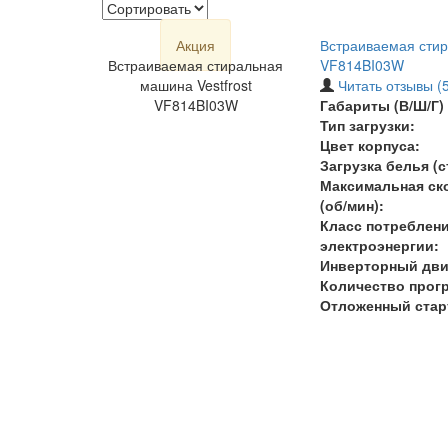
Акция
Встраиваемая стир
Встраиваемая стиральная
VF814BI03W
машина Vestfrost
Читать отзывы (5
VF814BI03W
Габариты (В/Ш/Г) 
Тип загрузки:
Цвет корпуса:
Загрузка белья (ст
Максимальная ск
(об/мин):
Класс потреблен
электроэнергии:
Инверторный дви
Количество прогр
Отложенный стар