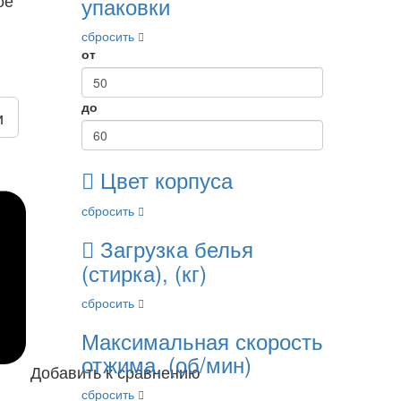
упаковки
сбросить
от
до
и
Цвет корпуса
сбросить
Загрузка белья
(стирка), (кг)
сбросить
Максимальная скорость
отжима, (об/мин)
Добавить к сравнению
сбросить