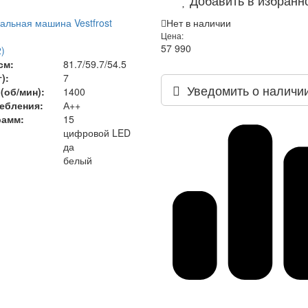
альная машина Vestfrost
Нет в наличии
Цена:
57 990
)
см:
81.7/59.7/54.5
):
7
Уведомить о наличи
(об/мин):
1400
ебления:
А++
рамм:
15
цифровой LED
да
белый