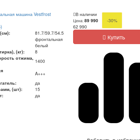
альная машина Vestfrost
В наличии
89 990
-30%
Цена:
)
62 990
(см):
81.7/59.7/54.5
Купить
фронтальная
белый
ирка), (кг):
8
орость отжима,
1400
ия
A+++
гатель:
да
амм, (шт):
15
т:
да
Добавить в избранн