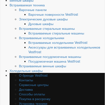
Винные шкафы
Встраиваемая техника
Варочные панели
Варочные поверхности Vestfrost
Электрические духовые шкафы
Духовые шкафы
Встраиваемые стиральные машины
Встраиваемые стиральные машины
Встраиваемые холодильники
Встраиваемые холодильники Vestfrost
Аксессуары для встраиваемых холодильников
Vestfrost
Встраиваемые посудомоечные машины
Посудомоечная машина Vestfrost
Встраиваемые винные шкафы
Холодильные шкафы
О бренде Vestfrost
Контакты
Сервисные центры
Доставка
Способы оплаты
Покупка в рассрочку
Установка техники