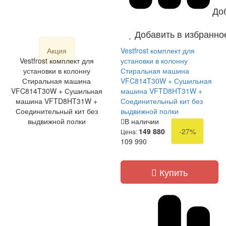
До
Добавить в избранно
Акция
Vestfrost комплект для
Vestfrost комплект для
установки в колонну
установки в колонну
Стиральная машина
Стиральная машина
VFC814T30W + Сушильная
VFC814T30W + Сушильная
машина VFTD8HT31W +
машина VFTD8HT31W +
Соединительный кит без
Соединительный кит без
выдвижной полки
выдвижной полки
В наличии
149 880
-27%
Цена:
109 990
Купить