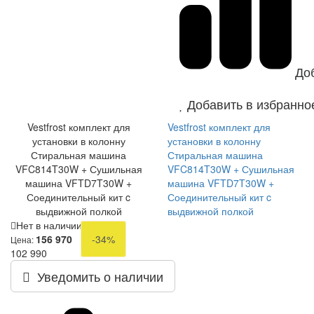
До
Добавить в избранно
Vestfrost комплект для
Vestfrost комплект для
установки в колонну
установки в колонну
Стиральная машина
Стиральная машина
VFC814T30W + Сушильная
VFC814T30W + Сушильная
машина VFTD7T30W +
машина VFTD7T30W +
Соединительный кит c
Соединительный кит c
выдвижной полкой
выдвижной полкой
Нет в наличии
156 970
-34%
Цена:
102 990
Уведомить о наличии