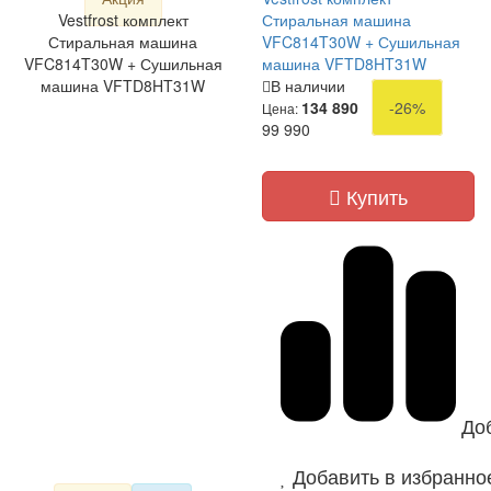
Vestfrost комплект
Стиральная машина
Стиральная машина
VFC814T30W + Сушильная
VFC814T30W + Сушильная
машина VFTD8HT31W
машина VFTD8HT31W
В наличии
134 890
-26%
Цена:
99 990
Купить
До
Добавить в избранно