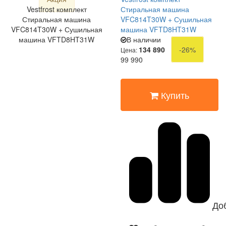
Vestfrost комплект
Стиральная машина
Стиральная машина
VFC814T30W + Сушильная
VFC814T30W + Сушильная
машина VFTD8HT31W
машина VFTD8HT31W
В наличии
134 890
-26%
Цена:
99 990
Купить
До