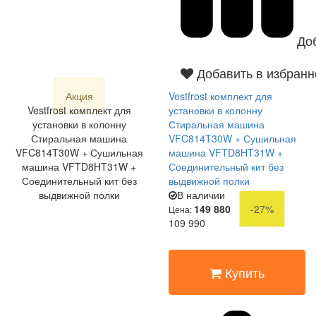
До
Добавить в избранн
Акция
Vestfrost комплект для
Vestfrost комплект для
установки в колонну
установки в колонну
Стиральная машина
Стиральная машина
VFC814T30W + Сушильная
VFC814T30W + Сушильная
машина VFTD8HT31W +
машина VFTD8HT31W +
Соединительный кит без
Соединительный кит без
выдвижной полки
выдвижной полки
В наличии
149 880
-27%
Цена:
109 990
Купить