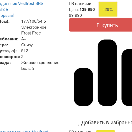
дильник Vestfrost SBS
В наличии
side
139 980
-29%
Цена:
первым!
99 990
(см):
177/108/54.5
Купить
Электронное
Frost Free
ебления:
A+
ера:
Снизу
тто, л):
512
рессоров:
2
сада:
Жесткое крепление
Белый
Добавить в избранн
альная машина Vestfrost
В наличии