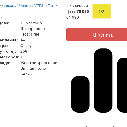
дильник Vestfrost VFBI17F00 с
В наличии
76 980
-16%
Цена:
)
64 990
(см):
177/54/54.5
Электронное
Купить
Frost Free
ебления:
A+
ера:
Снизу
тто, л):
256
рессоров:
1
сада:
Жесткое крепление
Винная полка
Белый