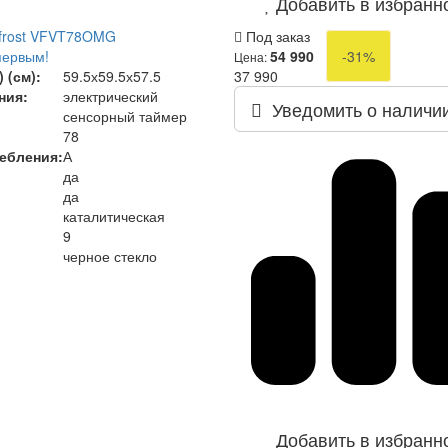
Добавить в избранн
tfrost VFVT78OMG
Под заказ
первым!
54 990
-31%
Цена:
 (см):
59.5х59.5х57.5
37 990
ния:
электрический
Уведомить о наличи
сенсорный таймер
78
ребления
:
А
да
да
каталитическая
9
черное стекло
Добавить в избранн