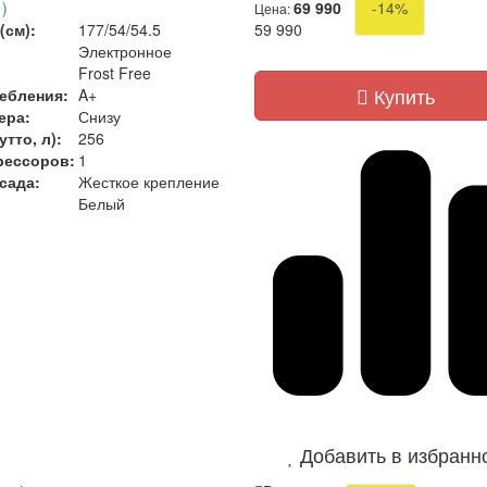
)
69 990
-14%
Цена:
(см):
177/54/54.5
59 990
Электронное
Frost Free
Купить
ебления:
A+
ера:
Снизу
тто, л):
256
рессоров:
1
сада:
Жесткое крепление
Белый
Добавить в избранн