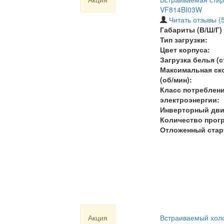
VF814BI03W
Читать отзывы (5
Габариты (В/Ш/Г) 
Тип загрузки:
Цвет корпуса:
Загрузка белья (ст
Максимальная ск
(об/мин):
Класс потреблен
электроэнергии:
Инверторный дви
Количество прогр
Отложенный стар
Акция
Встраиваемый холо