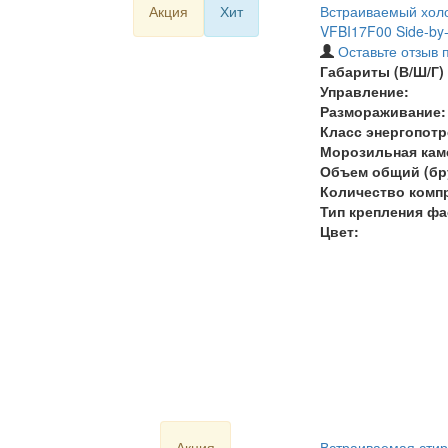
Акция
Хит
Встраиваемый холо
VFBI17F00 Side-by-
Оставьте отзыв 
Габариты (В/Ш/Г) 
Управление:
Размораживание:
Класс энергопотр
Морозильная кам
Объем общий (бру
Количество комп
Тип крепления фа
Цвет:
Акция
Встраиваемая стир