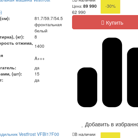
89 990
-30%
Цена:
)
62 990
(см):
81.7/59.7/54.5
Купить
фронтальная
белый
ирка), (кг):
8
орость отжима,
1400
ия
A+++
гатель:
да
амм, (шт):
15
т:
да
Добавить в избранн
дильник Vestfrost VFBI17F00
В наличии