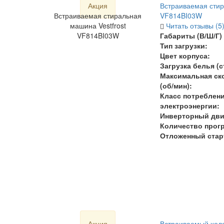
Акция
Встраиваемая стир
Встраиваемая стиральная
VF814BI03W
машина Vestfrost
Читать отзывы (5
VF814BI03W
Габариты (В/Ш/Г) 
Тип загрузки:
Цвет корпуса:
Загрузка белья (ст
Максимальная ск
(об/мин):
Класс потреблен
электроэнергии:
Инверторный дви
Количество прогр
Отложенный стар
Акция
Встраиваемый холо