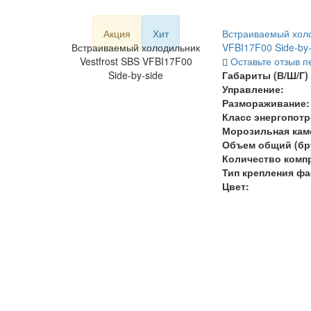
Акция
Хит
Встраиваемый холо
Встраиваемый холодильник
VFBI17F00 Side-by-
Vestfrost SBS VFBI17F00
Оставьте отзыв п
Side-by-side
Габариты (В/Ш/Г) 
Управление:
Размораживание:
Класс энергопотр
Морозильная кам
Объем общий (бру
Количество комп
Тип крепления фа
Цвет: