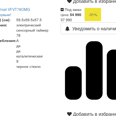
Добавить в избран
tfrost VFVT78OMG
Под заказ
ервым!
54 990
-31%
Цена:
 (см):
59.5х59.5х57.5
37 990
ния:
электрический
Уведомить о налич
сенсорный таймер
78
ребления
:
А
да
да
каталитическая
9
черное стекло
Добавить в избран