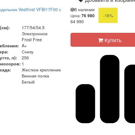
дильник Vestfrost VFBI17F00 с
В наличии
76 980
-16%
Цена:
)
64 990
(см):
177/54/54.5
Электронное
Купить
Frost Free
ебления:
A+
ера:
Снизу
тто, л):
256
рессоров:
1
сада:
Жесткое крепление
Винная полка
Белый