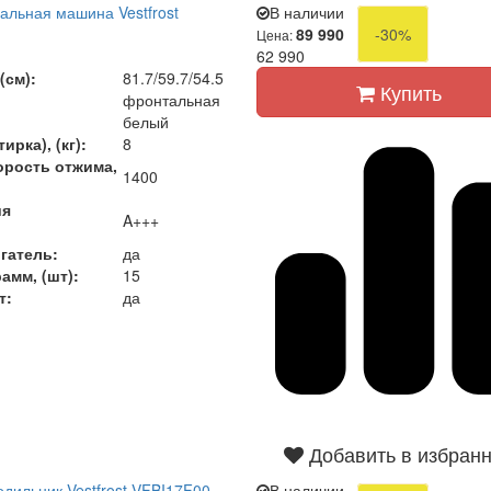
альная машина Vestfrost
В наличии
89 990
-30%
Цена:
)
62 990
(см):
81.7/59.7/54.5
Купить
фронтальная
белый
ирка), (кг):
8
орость отжима,
1400
ия
A+++
гатель:
да
амм, (шт):
15
т:
да
Добавить в избран
дильник Vestfrost VFBI17F00
В наличии