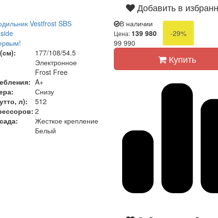
Добавить в избран
дильник Vestfrost SBS
В наличии
side
139 980
-29%
Цена:
ервым!
99 990
(см):
177/108/54.5
Купить
Электронное
Frost Free
ебления:
A+
ера:
Снизу
тто, л):
512
рессоров:
2
сада:
Жесткое крепление
Белый