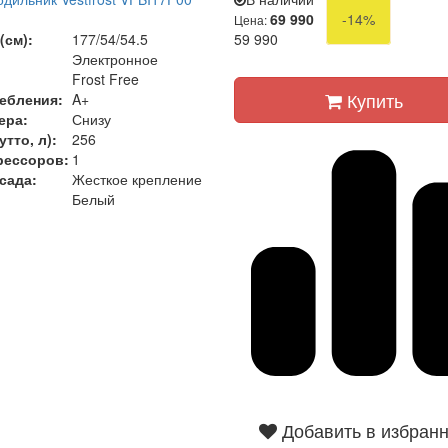
)
69 990
-14%
Цена:
(см):
177/54/54.5
59 990
Электронное
Frost Free
Купить
ебления:
A+
ера:
Снизу
тто, л):
256
рессоров:
1
сада:
Жесткое крепление
Белый
Добавить в избран