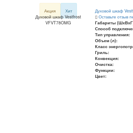
Акция
Хит
Духовой шкаф Ves
Духовой шкаф Vestfrost
Оставьте отзыв п
VFVT78OMG
Габариты (ШхВхГ)
Способ подключе
Тип управления:
Объем (л)
:
Класс энергопот
Гриль:
Конвекция:
Очистка:
Функции:
Цвет: