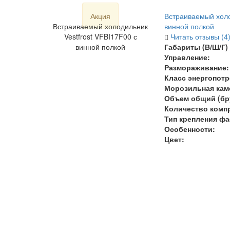
Акция
Встраиваемый холо
Встраиваемый холодильник
винной полкой
Vestfrost VFBI17F00 с
Читать отзывы (4
винной полкой
Габариты (В/Ш/Г) 
Управление:
Размораживание:
Класс энергопотр
Морозильная кам
Объем общий (бру
Количество комп
Тип крепления фа
Особенности:
Цвет: