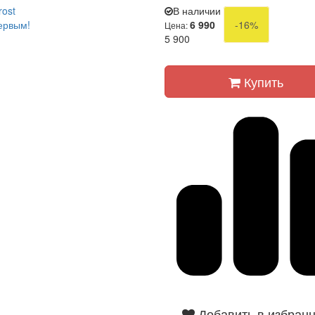
rost
В наличии
ервым!
6 990
-16%
Цена:
5 900
Купить
Добавить в избран