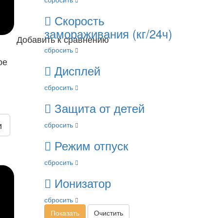
Скорость
замораживания (кг/24ч)
Добавить к сравнению
сбросить
ое
Дисплей
сбросить
Защита от детей
и
сбросить
Режим отпуск
сбросить
Ионизатор
сбросить
Показать
Очистить