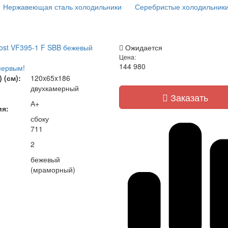
Нержавеющая сталь холодильники
Серебристые холодильник
rost VF395-1 F SBB бежевый
Ожидается
Цена:
144 980
первым!
 (см):
120x65x186
двухкамерный
Заказать
А+
ия:
сбоку
711
2
бежевый
(мраморный)