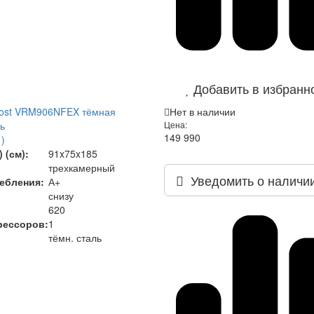
Добавить в избранн
rost VRM906NFEX тёмная
Нет в наличии
ь
Цена:
149 990
)
 (см):
91x75x185
трехкамерный
Уведомить о наличи
ебления:
А+
снизу
620
рессоров:
1
тёмн. сталь