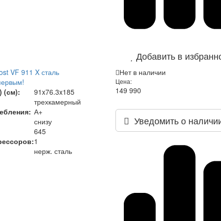
Добавить в избранн
ost VF 911 X сталь
Нет в наличии
первым!
Цена:
149 990
 (см):
91x76.3x185
трехкамерный
ебления:
А+
Уведомить о наличи
снизу
645
рессоров:
1
нерж. сталь