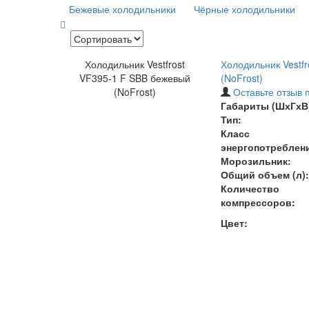
Бежевые холодильники
Чёрные холодильники
Холодильник Vestfrost
Холодильник Vestf
VF395-1 F SBB бежевый
(NoFrost)
(NoFrost)
Оставьте отзыв 
Габариты (ШхГхВ)
Тип:
Класс
энергопотреблен
Морозильник:
Общий объем (л):
Количество
компрессоров:
Цвет: