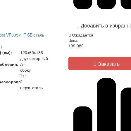
Добавить в избранн
ost VF395-1 F SB сталь
Ожидается
Цена:
139 980
)
 (см):
120x65x186
двухкамерный
Заказать
ебления:
А+
сбоку
711
рессоров:
2
нерж. сталь