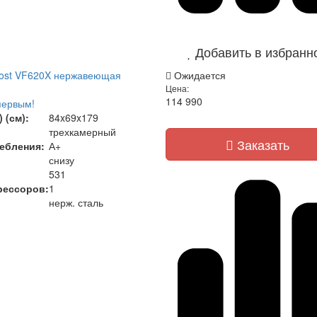
Добавить в избранн
rost VF620X нержавеющая
Ожидается
Цена:
114 990
первым!
 (см):
84x69x179
трехкамерный
Заказать
ебления:
А+
снизу
531
рессоров:
1
нерж. сталь