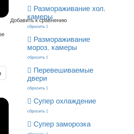
Размораживание хол.
камеры
Добавить к сравнению
сбросить
ое
Размораживание
мороз. камеры
сбросить
Перевешиваемые
и
двери
сбросить
Супер охлаждение
сбросить
Супер заморозка
сбросить