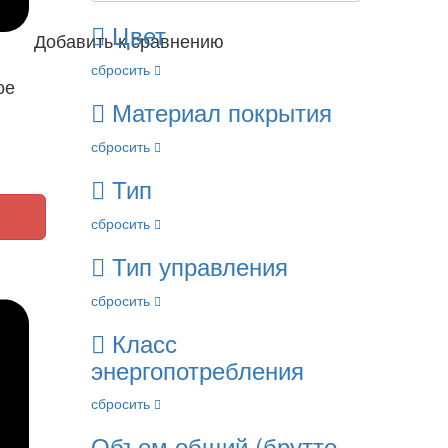
Цвет
Добавить к сравнению
сбросить
ое
Материал покрытия
сбросить
Тип
сбросить
Тип управления
сбросить
Класс
энергопотребления
сбросить
Объем общий (брутто,