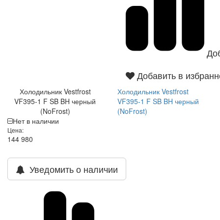
До
Добавить в избранн
Холодильник Vestfrost
Холодильник Vestfrost
VF395-1 F SB BH черный
VF395-1 F SB BH черный
(NoFrost)
(NoFrost)
Нет в наличии
Цена:
144 980
Уведомить о наличии