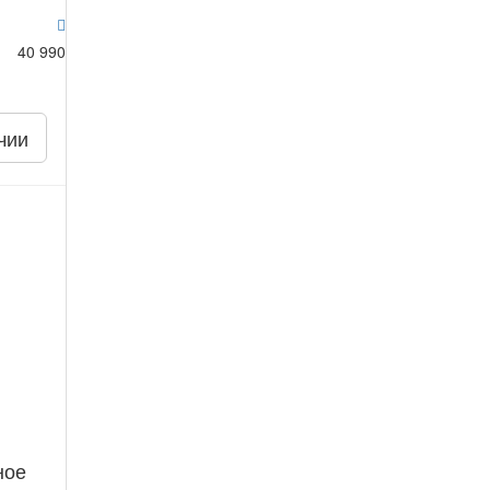
40 990
чии
ное