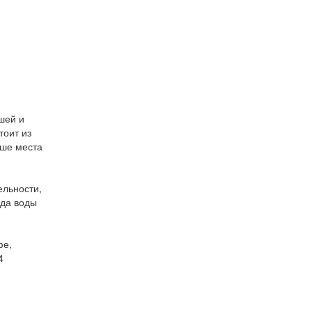
шей и
тоит из
ьше места
ельности,
ода воды
фе,
4