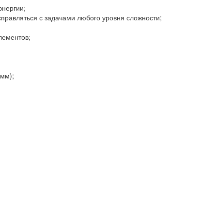
энергии;
правляться с задачами любого уровня сложности;
лементов;
амм);