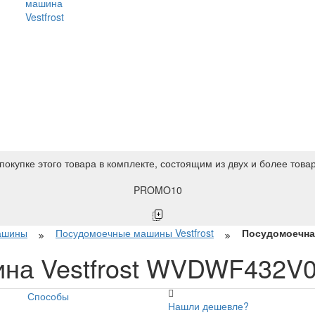
машина
Vestfrost
покупке этого товара в комплекте, состоящим из двух и более това
PROMO10
ашины
Посудомоечные машины Vestfrost
Посудомоечная
ина Vestfrost WVDWF432V
Способы
Нашли дешевле?