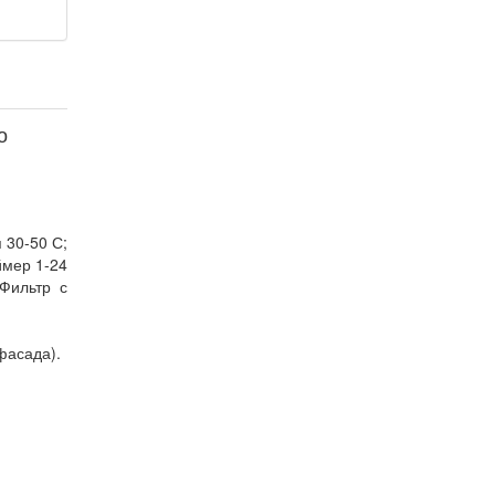
о
 30-50 С;
ймер 1-24
 Фильтр с
фасада).