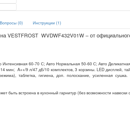
Вопросы (
0
)
Инструкции (
1
)
шина VESTFROST WVDWF432V01W – от официальног
о Интенсивная 60-70 С; Авто Нормальная 50-60 С; Авто Деликатная
14 мин; A++/9 л/47 дБ/10 комплектов, 3 корзины. LED дисплей, та
 режима), таблетка, гигиена, доп. полоскание, усиленная сушка.
т быть встроена в кухонный гарнитур (без возможности навески 