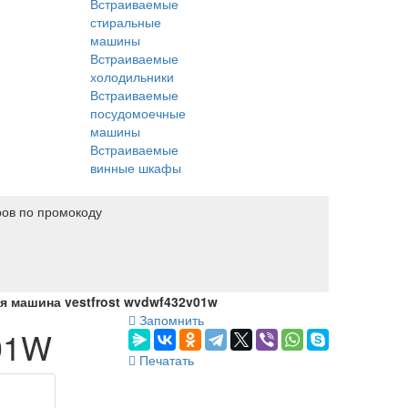
Встраиваемые
стиральные
машины
Встраиваемые
холодильники
Встраиваемые
посудомоечные
машины
Встраиваемые
винные шкафы
ров по промокоду
 машина vestfrost wvdwf432v01w
Запомнить
01W
Печатать