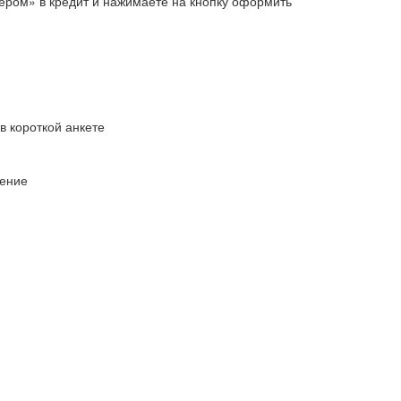
бером» в кредит и нажимаете на кнопку оформить
в короткой анкете
ление