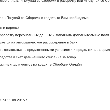
соб оплаты «Покупай со Сбером» в рассрочку или «Покупай со С
ли «Покупай со Сбером» в кредит, то Вам необходимо:
н и пароль)
обработку персональных данных и заполнить дополнительные поля 
дается на автоматическое рассмотрение в банк
ость согласиться с предложенными условиями и продолжить оформ
редства в счет дальнейшего списания за товар
омплект документов на кредит в Сбербанк Онлайн
от 11.08.2015 г.