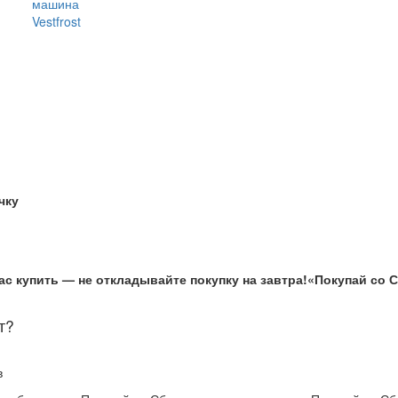
машина
Vestfrost
чку
ас купить — не откладывайте покупку на завтра!
«Покупай со 
т?
в