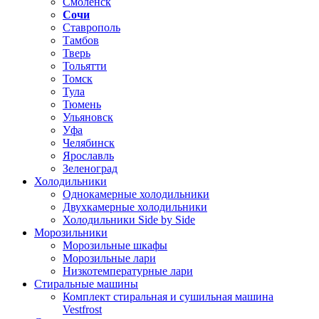
Смоленск
Сочи
Ставрополь
Тамбов
Тверь
Тольятти
Томск
Тула
Тюмень
Ульяновск
Уфа
Челябинск
Ярославль
Зеленоград
Холодильники
Однокамерные холодильники
Двухкамерные холодильники
Холодильники Side by Side
Морозильники
Морозильные шкафы
Морозильные лари
Низкотемпературные лари
Стиральные машины
Комплект стиральная и сушильная машина
Vestfrost