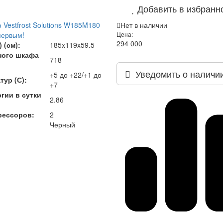
Добавить в избранн
Vestfrost Solutions W185M180
Нет в наличии
первым!
Цена:
294 000
 (см):
185x119x59.5
ного шкафа
718
Уведомить о наличи
+5 до +22/+1 до
тур (С):
+7
гии в сутки
2.86
рессоров:
2
Черный