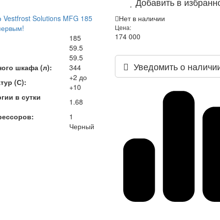
Добавить в избранн
Vestfrost Solutions MFG 185
Нет в наличии
первым!
Цена:
174 000
185
59.5
59.5
Уведомить о наличи
ого шкафа (л):
344
+2 до
тур (С):
+10
гии в сутки
1.68
рессоров:
1
Черный