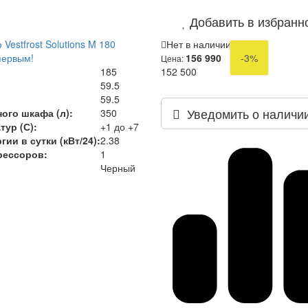
Добавить в избранн
estfrost Solutions M 180
Нет в наличии
первым!
156 990
-3%
Цена:
185
152 500
59.5
59.5
Уведомить о наличи
ого шкафа (л):
350
тур (С):
+1 до +7
ии в сутки (кВт/24):
2.38
рессоров:
1
Черный