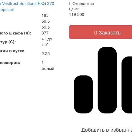
estfrost Solutions FKG 370
Ожидается
первым!
Цена:
119 500
185
59.5
59.5
Заказать
ого шкафа (л):
377
+1 до
тур (С):
+10
гии в сутки
2.25
рессоров:
1
Белый
Добавить в избранн