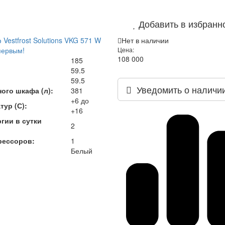
Добавить в избранн
Vestfrost Solutions VKG 571 W
Нет в наличии
первым!
Цена:
108 000
185
59.5
59.5
Уведомить о наличи
ого шкафа (л):
381
+6 до
тур (С):
+16
гии в сутки
2
рессоров:
1
Белый