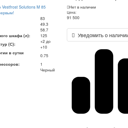
estfrost Solutions M 85
Нет в наличии
первым!
Цена:
91 500
83
49.3
58.7
Уведомить о наличи
ого шкафа (л):
125
+2 до
тур (С):
+10
гии в сутки
0.75
рессоров:
1
Черный