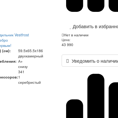
Добавить в избранн
ильник Vestfrost
Нет в наличии
ебро
Цена:
43 990
ервым!
 (см):
59.5x65.5x186
двухкамерный
Уведомить о наличи
ебления:
А+
снизу
341
рессоров:
1
серебристый