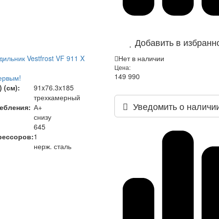
Добавить в избранн
ильник Vestfrost VF 911 X
Нет в наличии
Цена:
149 990
ервым!
 (см):
91x76.3x185
трехкамерный
Уведомить о наличи
ебления:
А+
снизу
645
рессоров:
1
нерж. сталь