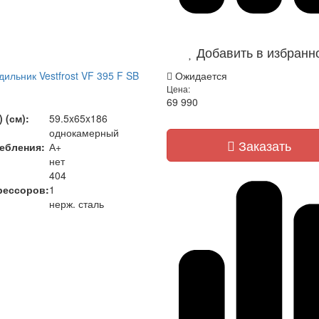
Добавить в избранн
ильник Vestfrost VF 395 F SB
Ожидается
Цена:
69 990
)
 (см):
59.5x65x186
однокамерный
Заказать
ебления:
А+
нет
404
рессоров:
1
нерж. сталь