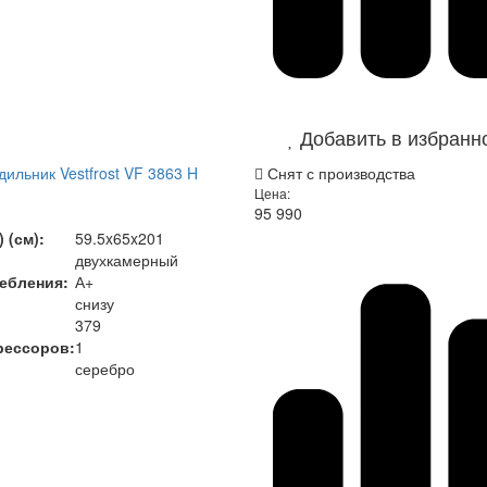
Добавить в избранн
ильник Vestfrost VF 3863 H
Снят с производства
Цена:
95 990
)
 (см):
59.5x65x201
двухкамерный
ебления:
А+
снизу
379
рессоров:
1
серебро