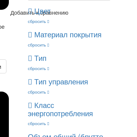
Цвет
Добавить к сравнению
сбросить
ое
Материал покрытия
сбросить
Тип
и
сбросить
Тип управления
сбросить
Класс
энергопотребления
сбросить
Объем общий (брутто,