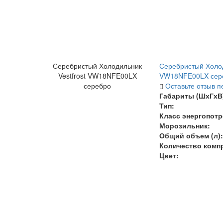
Серебристый Холодильник
Серебристый Холод
Vestfrost VW18NFE00LX
VW18NFE00LX сер
серебро
Оставьте отзыв п
Габариты (ШхГхВ)
Тип:
Класс энергопотр
Морозильник:
Общий объем (л):
Количество комп
Цвет: