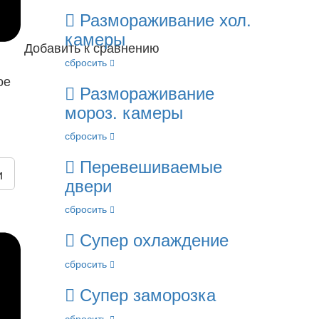
Размораживание хол.
камеры
Добавить к сравнению
сбросить
ое
Размораживание
мороз. камеры
сбросить
Перевешиваемые
и
двери
сбросить
Супер охлаждение
сбросить
Супер заморозка
сбросить