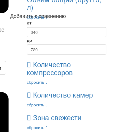
л)
Добавить к сравнению
сбросить
от
ое
до
Количество
и
компрессоров
сбросить
Количество камер
сбросить
Зона свежести
сбросить