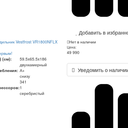
Добавить в избранн
ильник Vestfrost VR1800NFLX
Нет в наличии
Цена:
49 990
ервым!
 (см):
59.5x65.5x186
двухкамерный
Уведомить о наличи
ебления:
А+
снизу
341
рессоров:
1
серебристый