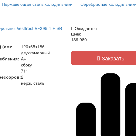
Нержавеющая сталь холодильники
Серебристые холодильник
ильник Vestfrost VF395-1 F SB
Ожидается
Цена:
139 980
)
 (см):
120x65x186
двухкамерный
Заказать
ебления:
А+
сбоку
711
рессоров:
2
нерж. сталь