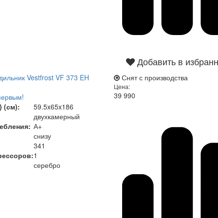
Добавить в избран
ильник Vestfrost VF 373 EH
Снят с производства
Цена:
39 990
первым!
 (см):
59.5x65x186
двухкамерный
ебления:
А+
снизу
341
рессоров:
1
серебро