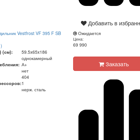
Добавить в избран
ильник Vestfrost VF 395 F SB
Ожидается
Цена:
69 990
)
 (см):
59.5x65x186
однокамерный
Заказать
ебления:
А+
нет
404
рессоров:
1
нерж. сталь