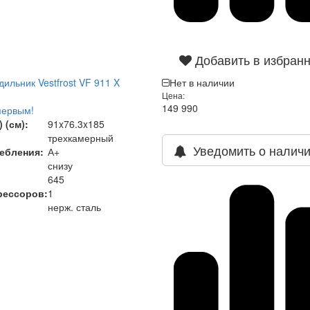
Добавить в избран
ильник Vestfrost VF 911 X
Нет в наличии
Цена:
149 990
первым!
 (см):
91x76.3x185
трехкамерный
Уведомить о налич
ебления:
А+
снизу
645
рессоров:
1
нерж. сталь