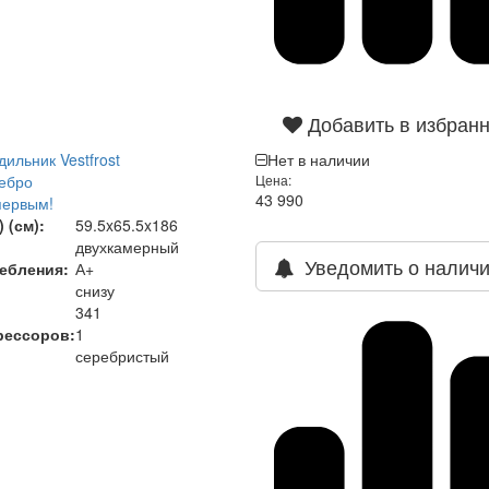
Добавить в избран
ильник Vestfrost
Нет в наличии
ебро
Цена:
43 990
первым!
 (см):
59.5x65.5x186
двухкамерный
Уведомить о налич
ебления:
А+
снизу
341
рессоров:
1
серебристый