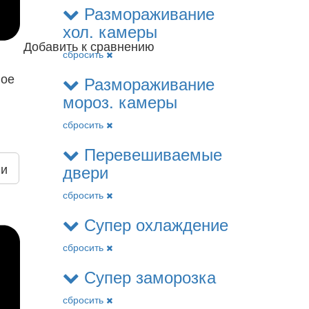
Размораживание
хол. камеры
Добавить к сравнению
сбросить
ное
Размораживание
мороз. камеры
сбросить
Перевешиваемые
двери
ии
сбросить
Супер охлаждение
сбросить
Супер заморозка
сбросить