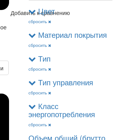
Цвет
Добавить к сравнению
сбросить
ное
Материал покрытия
сбросить
Тип
ии
сбросить
Тип управления
сбросить
Класс
энергопотребления
сбросить
Объем общий (брутто,