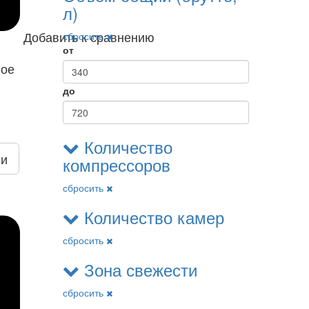
л)
Добавить к сравнению
сбросить
от
ное
до
Количество
ии
компрессоров
сбросить
Количество камер
сбросить
Зона свежести
сбросить