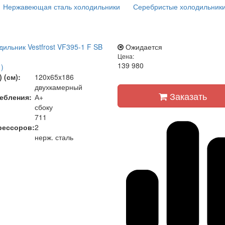
Нержавеющая сталь холодильники
Серебристые холодильник
ильник Vestfrost VF395-1 F SB
Ожидается
Цена:
139 980
)
 (см):
120x65x186
двухкамерный
Заказать
ебления:
А+
сбоку
711
рессоров:
2
нерж. сталь