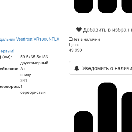
Добавить в избран
ильник Vestfrost VR1800NFLX
Нет в наличии
Цена:
49 990
первым!
 (см):
59.5x65.5x186
двухкамерный
Уведомить о налич
ебления:
А+
снизу
341
рессоров:
1
серебристый