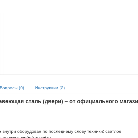
Вопросы (
0
)
Инструкции (
2
)
жавеющая сталь (двери)
– от официального магази
к
внутри оборудован по последнему слову техники: светлое,
 по вкусу любой хозяйке.