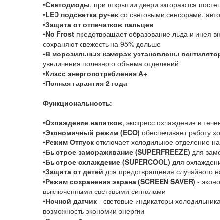
•
Светодиоды
, при открытии двери загораются посте
•
LED подсветка ручек
со световыми сенсорами, авто
•
Защита от отпечатков пальцев
•
No Frost
предотвращает образование льда и инея в
сохраняют свежесть на 95% дольше
•
В морозильных камерах установлены
вентилято
увеличения полезного объема отделений
•
Класс энергопотребления А+
•
Полная гарантия 2 года
Функциональность:
•
Охлаждение напитков
, экспресс охлаждение в тече
•
Экономичный режим (ECO)
обеспечивает работу х
•
Режим Отпуск
отключает холодильное отделение на
•
Быстрое замораживание (SUPERFREEZE)
для зам
•
Быстрое охлаждение (SUPERCOOL)
для охлаждени
•
Защита от детей
для предотвращения случайного н
•
Режим сохранения экрана (SCREEN SAVER)
- экон
выключенными световыми сигналами
•
Ночной датчик
- световые индикаторы холодильника
возможность экономии энергии