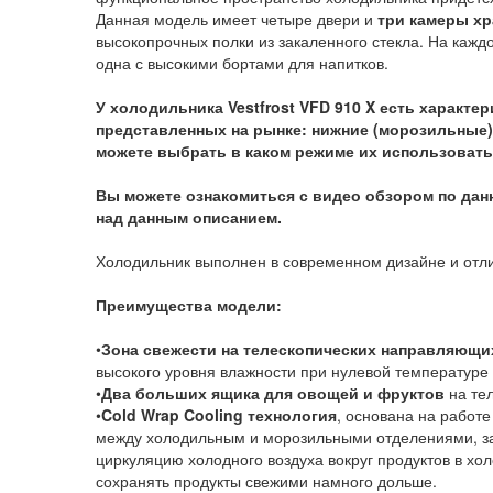
Данная модель имеет четыре двери и
три камеры хр
высокопрочных полки из закаленного стекла. На каждо
одна с высокими бортами для напитков.
У холодильника Vestfrost VFD 910 X есть характе
представленных на рынке: н
ижние (морозильные)
можете выбрать в каком режиме их использовать
Вы можете ознакомиться с видео обзором по дан
над данным описанием.
Холодильник выполнен в современном дизайне и отли
Преимущества модели:
•
Зона свежести на телескопических направляющ
высокого уровня влажности при нулевой температуре
•
Два больших ящика для овощей и фруктов
на те
•
Cold Wrap Cooling технология
, основана на работ
между холодильным и морозильными отделениями, з
циркуляцию холодного воздуха вокруг продуктов в хол
сохранять продукты свежими намного дольше.