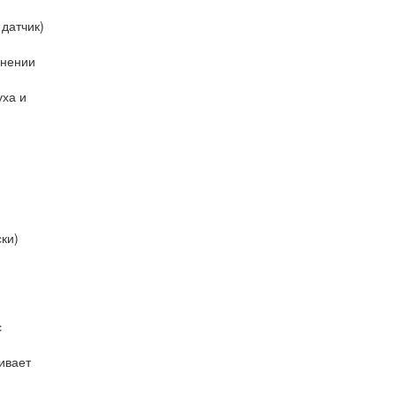
 датчик)
анении
уха и
ки)
с
ивает