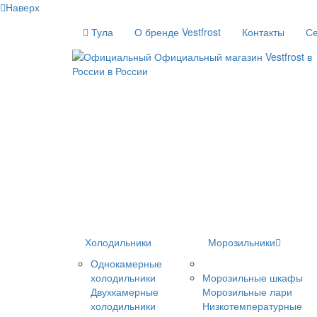
Наверх
Тула
О бренде Vestfrost
Контакты
Се
Холодильники
Морозильники
Однокамерные
холодильники
Морозильные шкафы
Двухкамерные
Морозильные лари
холодильники
Низкотемпературные