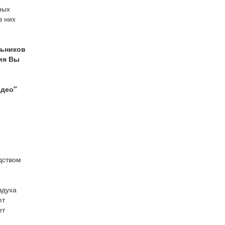
ных
з них
льников
ия Вы
идео"
дством
здуха
ют
ет