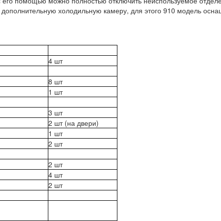
с его помощью можно полностью отключить неиспользуемое отдел
в дополнительную холодильную камеру, для этого 910 модель осна
4 шт
8 шт
1 шт
3 шт
2 шт (на двери)
1 шт
2 шт
2 шт
4 шт
2 шт