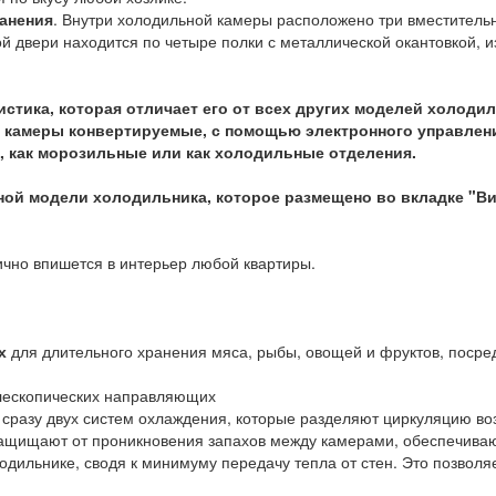
анения
. Внутри холодильной камеры расположено три вместитель
й двери находится по четыре полки с металлической окантовкой, и
ристика, которая отличает его от всех других моделей холоди
 камеры конвертируемые, с помощью электронного управлен
, как морозильные или как холодильные отделения.
ной модели холодильника, которое размещено во вкладке "В
чно впишется в интерьер любой квартиры.
их
для длительного хранения мяса, рыбы, овощей и фруктов, посре
лескопических направляющих
е сразу двух систем охлаждения, которые разделяют циркуляцию во
ащищают от проникновения запахов между камерами, обеспечива
одильнике, сводя к минимуму передачу тепла от стен. Это позволя