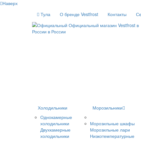
Наверх
Тула
О бренде Vestfrost
Контакты
Се
Холодильники
Морозильники
Однокамерные
холодильники
Морозильные шкафы
Двухкамерные
Морозильные лари
холодильники
Низкотемпературные