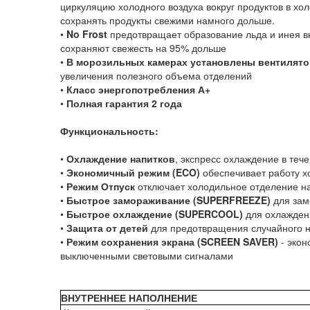
циркуляцию холодного воздуха вокруг продуктов в хол
сохранять продукты свежими намного дольше.
•
No Frost
предотвращает образование льда и инея в
сохраняют свежесть на 95% дольше
•
В морозильных камерах установлены
вентилят
увеличения полезного объема отделений
•
Класс энергопотребления А+
•
Полная гарантия 2 года
Функциональность:
•
Охлаждение напитков
, экспресс охлаждение в теч
•
Экономичный режим (ECO)
обеспечивает работу х
•
Режим Отпуск
отключает холодильное отделение на
•
Быстрое замораживание (SUPERFREEZE)
для зам
•
Быстрое охлаждение (SUPERCOOL)
для охлажден
•
Защита от детей
для предотвращения случайного н
•
Режим сохранения экрана (SCREEN SAVER)
- эко
выключенными световыми сигналами
ВНУТРЕННЕЕ НАПОЛНЕНИЕ