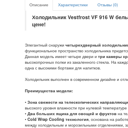
Описание
Характеристики
Отзывы (
0
)
Холодильник Vestfrost VF 916 W бел
цене!
Элегантный снаружи
четырехдверный холодильни
функциональное пространство холодильника придется
Данная модель имеет четыре двери и
три камеры хр
высокопрочных полки из закаленного стекла. На каждо
одна с высокими бортами для напитков.
Холодильник выполнен в современном дизайне и отли
Преимущества модели:
•
Зона свежести на телескопических направляющ
высокого уровня влажности при нулевой температуре
•
Два больших ящика для овощей и фруктов
на т
•
Cold Wrap Cooling технология
, основана на работ
между холодильным и морозильными отделениями, з