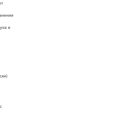
ет
анении
уха и
ски)
с