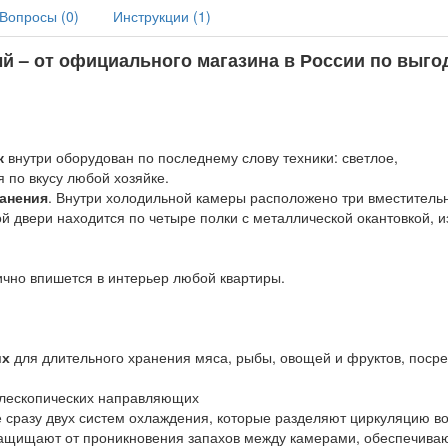
Вопросы (
0
)
Инструкции (
1
)
ый
– от официального магазина в России по выго
к
внутри оборудован по последнему слову техники: светлое,
 по вкусу любой хозяйке.
анения
. Внутри холодильной камеры расположено три вместитель
й двери находится по четыре полки с металлической окантовкой, и
чно впишется в интерьер любой квартиры.
их
для длительного хранения мяса, рыбы, овощей и фруктов, поср
елескопических направляющих
е сразу двух систем охлаждения, которые разделяют циркуляцию в
ащищают от проникновения запахов между камерами, обеспечива