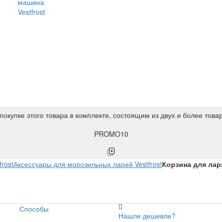
машина
Vestfrost
покупке этого товара в комплекте, состоящим из двух и более това
PROMO10
rost
Аксессуары для морозильных ларей Vestfrost
Корзина для лар
Способы
Нашли дешевле?